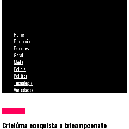
SulNotícias
Criciúma conquista o tricampeonato catarinense Sub-20
Home
Economia
Esportes
Geral
Moda
Polícia
Política
Tecnologia
Variedades
Esportes
Criciúma conquista o tricampeonato