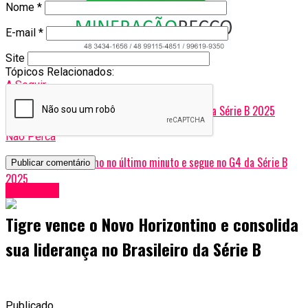
Nome
*
E-mail
*
Site
Tópicos Relacionados:
A Seguir
Tigre vence a Chape e assume terceira posição na Série B 2025
Não Perca
Criciúma vence o Remo no último minuto e segue no G4 da Série B
2025
Esportes
Tigre vence o Novo Horizontino e consolida
sua liderança no Brasileiro da Série B
Publicado