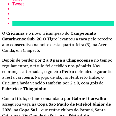
Tweet
O
Criciúma
é o novo tricampeão do
Campeonato
Catarinense Sub-20
. O Tigre levantou a taça pelo terceiro
ano consecutivo na noite desta quarta-feira (3), na Arena
Condá, em Chapecó.
Depois de perder por
2 a 0 para a Chapecoense
no tempo
regulamentar, o título foi decidido nos pênaltis. Nas
cobranças alternadas, o goleiro
Pedro
defendeu e garantiu
a festa carvoeira. No jogo de ida, no Heriberto Hülse, o
Criciúma havia vencido também por 2 a 0, com gols de
Fabrício
e
Thiaguinho
.
Com o título, o time comandado por
Gabriel Carvalho
assegurou vaga na
Copa São Paulo de Futebol Júnior de
2026
, na
Copa Sul
– que reúne clubes do Paraná, Santa
Catarina e Rio Grande do Sul – e na
Série A do