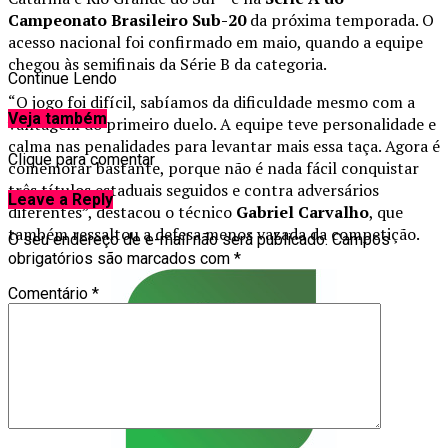
Campeonato Brasileiro Sub-20
da próxima temporada. O
acesso nacional foi confirmado em maio, quando a equipe
chegou às semifinais da Série B da categoria.
Continue Lendo
“O jogo foi difícil, sabíamos da dificuldade mesmo com a
Veja também
vantagem do primeiro duelo. A equipe teve personalidade e
calma nas penalidades para levantar mais essa taça. Agora é
Clique para comentar
comemorar bastante, porque não é nada fácil conquistar
três títulos estaduais seguidos e contra adversários
Leave a Reply
diferentes”, destacou o técnico
Gabriel Carvalho
, que
também ressaltou a defesa menos vazada da competição.
O seu endereço de e-mail não será publicado.
Campos
obrigatórios são marcados com
*
Comentário
*