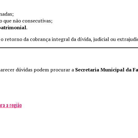
nadas;
o que não consecutivas;
patrimonial
.
 o retorno da cobrança integral da dívida, judicial ou extrajud
clarecer dúvidas podem procurar a
Secretaria Municipal da F
ara a região