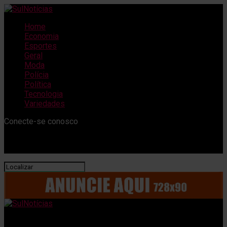
Home
Economia
Esportes
Geral
Moda
Polícia
Política
Tecnologia
Variedades
Conecte-se conosco
SulNotícias