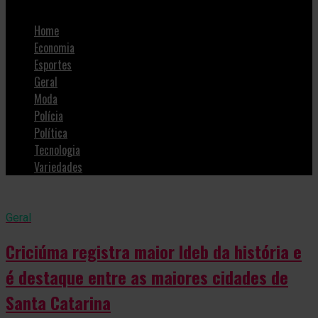
Home
Economia
Esportes
Geral
Moda
Polícia
Política
Tecnologia
Variedades
Geral
Criciúma registra maior Ideb da história e
é destaque entre as maiores cidades de
Santa Catarina