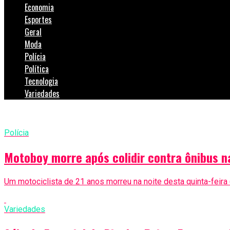
Economia
Esportes
Geral
Moda
Polícia
Política
Tecnologia
Variedades
Polícia
Motoboy morre após colidir contra ônibus n
Um motociclista de 21 anos morreu na noite desta quinta-feira (
Variedades