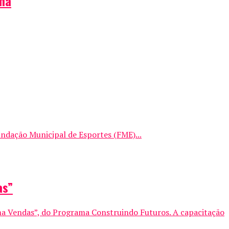
úma
undação Municipal de Esportes (FME)...
as”
ma Vendas”, do Programa Construindo Futuros. A capacitação