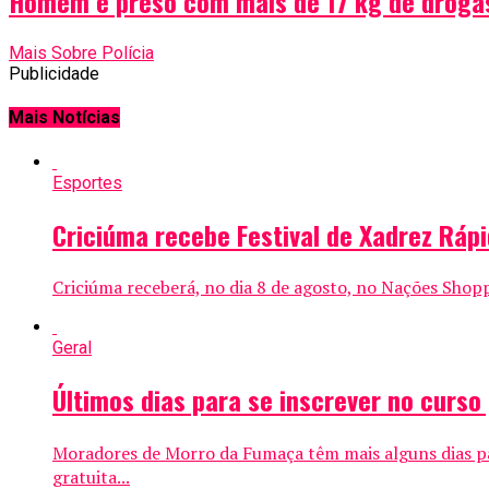
Homem é preso com mais de 17 kg de drogas 
Mais Sobre Polícia
Publicidade
Mais Notícias
Esportes
Criciúma recebe Festival de Xadrez Ráp
Criciúma receberá, no dia 8 de agosto, no Nações Shopp
Geral
Últimos dias para se inscrever no curs
Moradores de Morro da Fumaça têm mais alguns dias pa
gratuita...