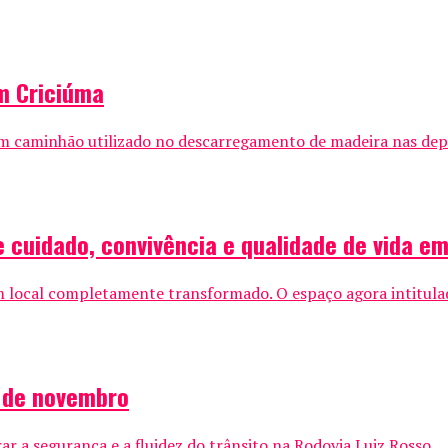
m Criciúma
m caminhão utilizado no descarregamento de madeira nas dep
 cuidado, convivência e qualidade de vida em
local completamente transformado. O espaço agora intitulado C
4 de novembro
r a segurança e a fluidez do trânsito na Rodovia Luiz Rosso