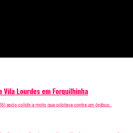
a Vila Lourdes em Forquilhinha
6) após colidir a moto que pilotava contra um ônibus...