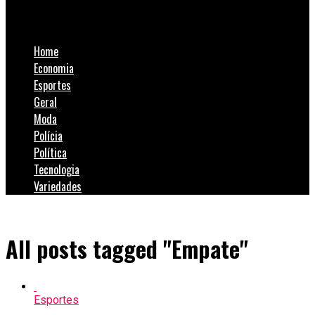
SulNotícias
Home
Economia
Esportes
Geral
Moda
Polícia
Política
Tecnologia
Variedades
All posts tagged "Empate"
Esportes