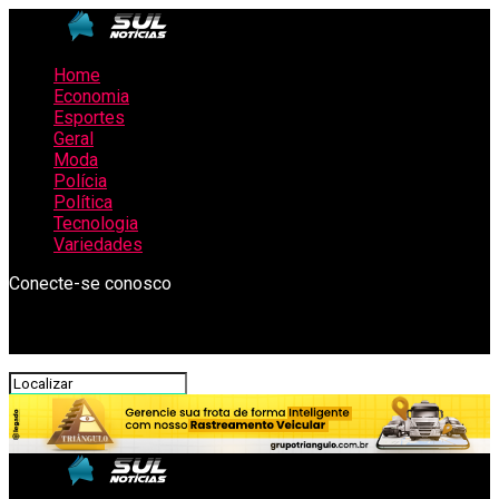
Home
Economia
Esportes
Geral
Moda
Polícia
Política
Tecnologia
Variedades
Conecte-se conosco