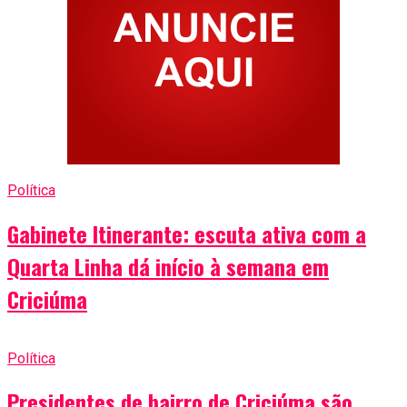
Política
Gabinete Itinerante: escuta ativa com a
Quarta Linha dá início à semana em
Criciúma
Política
Presidentes de bairro de Criciúma são