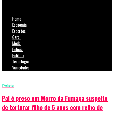
SulNotícias
Home
Economia
Esportes
Geral
Moda
Polícia
Política
Tecnologia
Variedades
Polícia
Pai é preso em Morro da Fumaça suspeito
de torturar filho de 5 anos com relho de