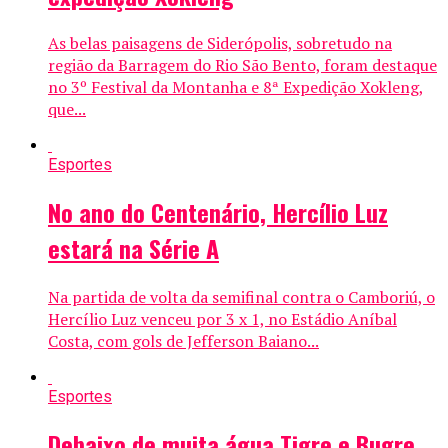
As belas paisagens de Siderópolis, sobretudo na
região da Barragem do Rio São Bento, foram destaque
no 3º Festival da Montanha e 8ª Expedição Xokleng,
que...
Esportes
No ano do Centenário, Hercílio Luz
estará na Série A
Na partida de volta da semifinal contra o Camboriú, o
Hercílio Luz venceu por 3 x 1, no Estádio Aníbal
Costa, com gols de Jefferson Baiano...
Esportes
Debaixo de muita água Tigre e Bugre