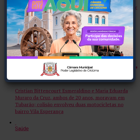
Convenção em São Paulo contou com presença do
presidente argentino Javier Milei; discurso do senador
foi seguido por vídeo com mensagem de Jair
Bolsonaro feita por...
Polícia
Casal morre em acidente na BR-101 a
caminho da Romaria dos Motociclistas,
em Içara
Cristian Bittencourt Esmeraldino e Maria Eduarda
Muraro da Cruz, ambos de 20 anos, moravam em
Tubarão; colisão envolveu duas motocicletas no
bairro Vila Esperança
Saúde