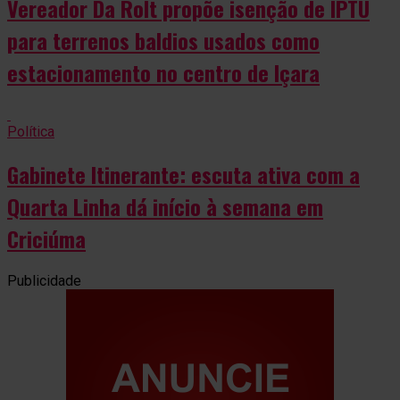
Vereador Da Rolt propõe isenção de IPTU
para terrenos baldios usados como
estacionamento no centro de Içara
Política
Gabinete Itinerante: escuta ativa com a
Quarta Linha dá início à semana em
Criciúma
Publicidade