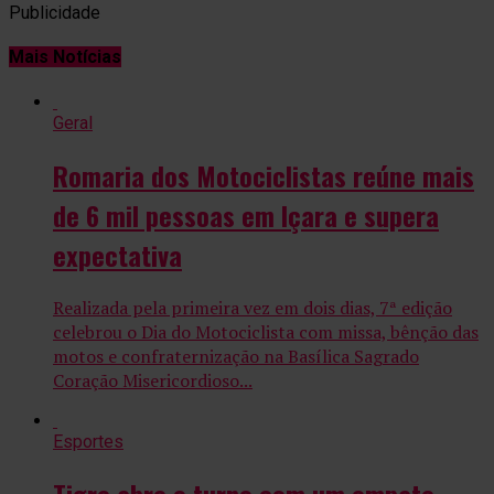
Publicidade
Mais Notícias
Geral
Romaria dos Motociclistas reúne mais
de 6 mil pessoas em Içara e supera
expectativa
Realizada pela primeira vez em dois dias, 7ª edição
celebrou o Dia do Motociclista com missa, bênção das
motos e confraternização na Basílica Sagrado
Coração Misericordioso...
Esportes