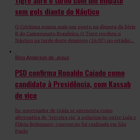
Tigre abre o turno com um empate
sem gols diante do Náutico
O Criciúma somou mais um ponto na disputa da Série
B do Campeonato Brasileiro. O Tigre recebeu o
Náutico na tarde deste domingo (26/07) no estádio...
Blog Anderson de Jesus
PSD confirma Ronaldo Caiado como
candidato à Presidência, com Kassab
de vice
Ex-governador de Goiás se apresenta como
alternativa de "terceira via" à polarização entre Lula e
Flávio Bolsonaro; convenção foi realizada em São
Paulo