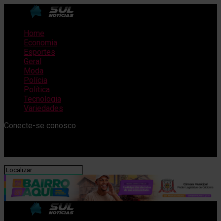
Home
Economia
Esportes
Geral
Moda
Polícia
Política
Tecnologia
Variedades
Conecte-se conosco