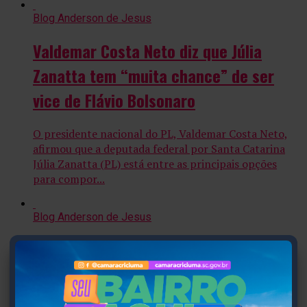
Blog Anderson de Jesus
Valdemar Costa Neto diz que Júlia
Zanatta tem “muita chance” de ser
vice de Flávio Bolsonaro
O presidente nacional do PL, Valdemar Costa Neto,
afirmou que a deputada federal por Santa Catarina
Júlia Zanatta (PL) está entre as principais opções
para compor...
Blog Anderson de Jesus
PL referenda candidatura de Flávio
Bolsonaro à Presidência da República