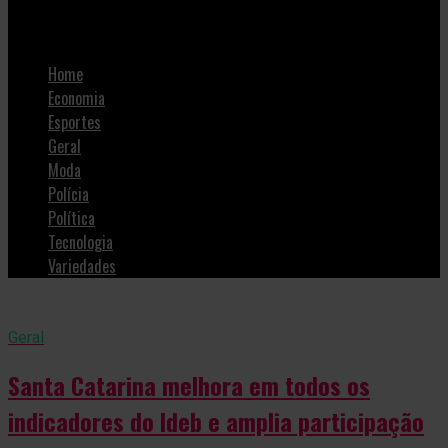
SulNotícias
Home
Economia
Esportes
Geral
Moda
Polícia
Política
Tecnologia
Variedades
Geral
Santa Catarina melhora em todos os
indicadores do Ideb e amplia participação