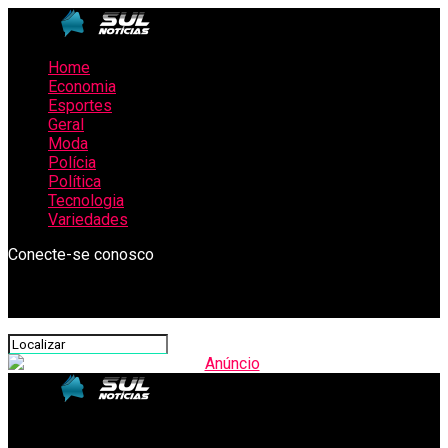
Home
Economia
Esportes
Geral
Moda
Polícia
Política
Tecnologia
Variedades
Conecte-se conosco
SulNotícias