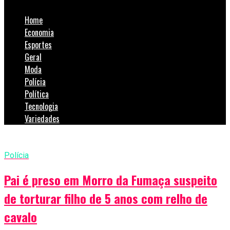
Home
Economia
Esportes
Geral
Moda
Polícia
Política
Tecnologia
Variedades
Polícia
Pai é preso em Morro da Fumaça suspeito
de torturar filho de 5 anos com relho de
cavalo