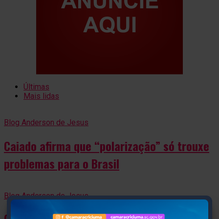
Últimas
Mais lidas
Blog Anderson de Jesus
Caiado afirma que “polarização” só trouxe
problemas para o Brasil
Blog Anderson de Jesus
Com Caiado e Kassab, PSD oficializa João