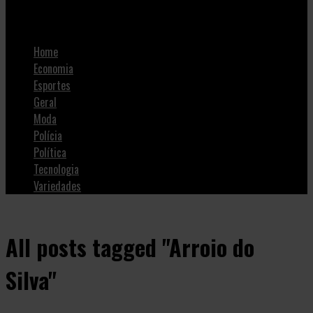
SulNotícias
Home
Economia
Esportes
Geral
Moda
Polícia
Política
Tecnologia
Variedades
All posts tagged "Arroio do
Silva"