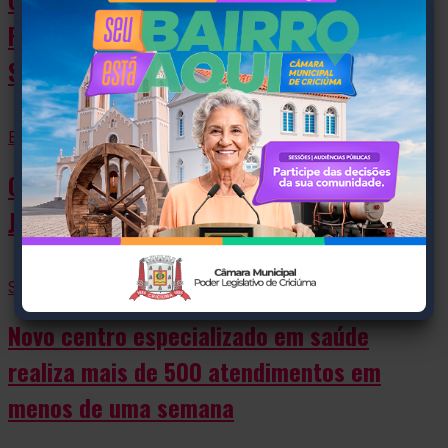
Rodrigues como candidato ao Governo de
SC
Blog Anderson de Jesus
Com arena lotada PL e aliados confirmam
Jorginho na disputa pela reeleição
Saúde
Novo centro especializado em saúde
realiza mais de 500 atendimentos em
menos de uma semana