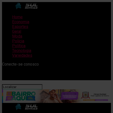
Home
Economia
Esportes
Geral
Moda
Polícia
Política
Tecnologia
Variedades
Conecte-se conosco