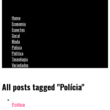
SulNotícias
Home
Economia
Esportes
Geral
Moda
Polícia
Política
Tecnologia
Variedades
All posts tagged "Polícia"
Política