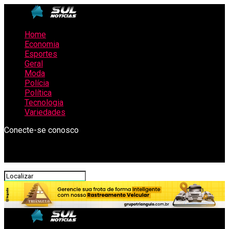
Home
Economia
Esportes
Geral
Moda
Polícia
Política
Tecnologia
Variedades
Conecte-se conosco