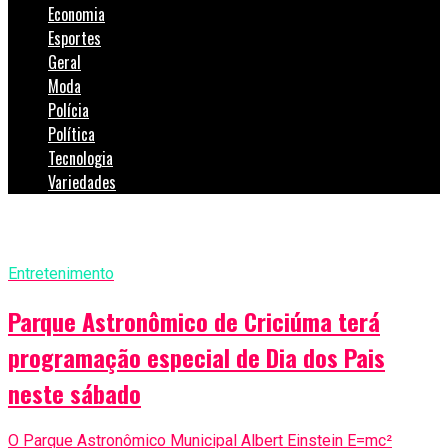
Economia
Esportes
Geral
Moda
Polícia
Política
Tecnologia
Variedades
Entretenimento
Parque Astronômico de Criciúma terá
programação especial de Dia dos Pais
neste sábado
O Parque Astronômico Municipal Albert Einstein E=mc²