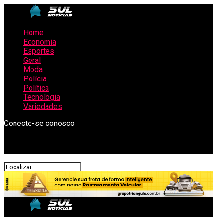
Home
Economia
Esportes
Geral
Moda
Polícia
Política
Tecnologia
Variedades
Conecte-se conosco