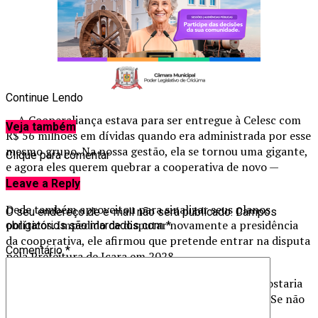
Continue Lendo
— A Cooperaliança estava para ser entregue à Celesc com
Veja também
R$ 56 milhões em dívidas quando era administrada por esse
mesmo grupo. Na nossa gestão, ela se tornou uma gigante,
Clique para comentar
e agora eles querem quebrar a cooperativa de novo —
afirmou.
Leave a Reply
Dede também aproveitou para sinalizar seus planos
O seu endereço de e-mail não será publicado.
Campos
políticos. Impedido de disputar novamente a presidência
obrigatórios são marcados com
*
da cooperativa, ele afirmou que pretende entrar na disputa
Comentário
*
pela Prefeitura de Içara em 2028.
— O futuro a Deus pertence, mas, se Ele permitir, gostaria
de enfrentar o Jandir na eleição municipal de 2028. Se não
for ele, disputo de qualquer forma — declarou.