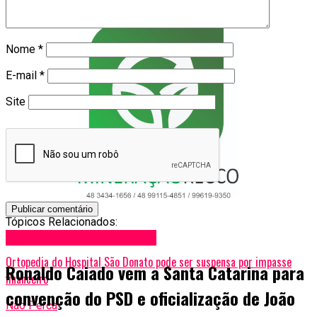
Nome
*
E-mail
*
Site
Tópicos Relacionados:
A Seguir
Blog Anderson de Jesus
Ortopedia do Hospital São Donato pode ser suspensa por impasse
Ronaldo Caiado vem a Santa Catarina para
financeiro
convenção do PSD e oficialização de João
Não Perca