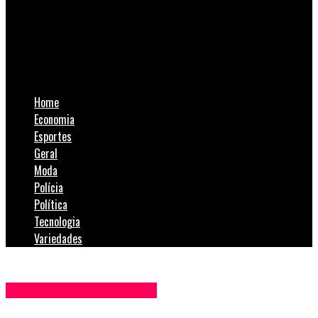
SulNotícias
Dede reage a movimentações no Conselho Fiscal da
Cooperaliança e projeta candidatura em 2028
Home
Economia
Esportes
Geral
Moda
Polícia
Política
Tecnologia
Variedades
Blog Anderson de Jesus