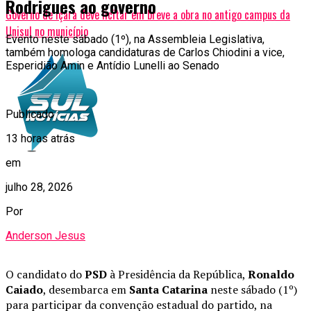
Rodrigues ao governo
Governo de Içara deve licitar em breve a obra no antigo campus da
Unisul no município
Evento neste sábado (1º), na Assembleia Legislativa,
também homologa candidaturas de Carlos Chiodini a vice,
Esperidião Amin e Antídio Lunelli ao Senado
Publicado
13 horas atrás
em
julho 28, 2026
Por
Anderson Jesus
O candidato do
PSD
à Presidência da República,
Ronaldo
Caiado
, desembarca em
Santa Catarina
neste sábado (1º)
para participar da convenção estadual do partido, na