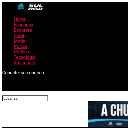
Home
Economia
Esportes
Geral
Moda
Polícia
Política
Tecnologia
Variedades
Conecte-se conosco