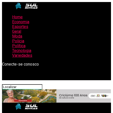
Home
Economia
Esportes
Geral
Moda
Polícia
Política
Tecnologia
Variedades
Conecte-se conosco