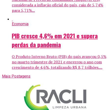
considerada a inflação oficial do país, caiu de 5,74%
para 5,71%...
Economia
PIB cresce 4,6% em 2021 e supera
perdas da pandemia
O Produto Interno Bruto (PIB) do país avançou 0,5%
no quarto trimestre de 2021 e encerrou o ano com
crescimento de 4,6%, totalizando R$ 8,7 trilhões....
Mais Postagens