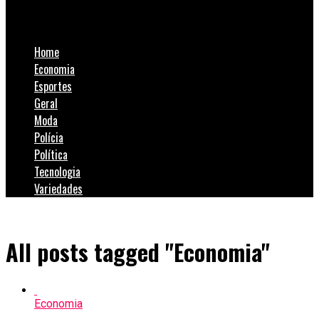
SulNotícias
Home
Economia
Esportes
Geral
Moda
Polícia
Política
Tecnologia
Variedades
All posts tagged "Economia"
Economia