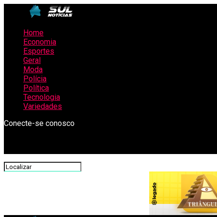
Home
Economia
Esportes
Geral
Moda
Polícia
Política
Tecnologia
Variedades
Conecte-se conosco