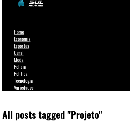
SulNotícias
Home
Economia
Esportes
Geral
Moda
Polícia
Política
Tecnologia
Variedades
All posts tagged "Projeto"