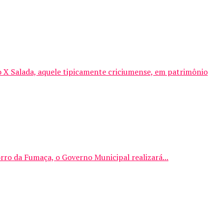
o X Salada, aquele tipicamente criciumense, em patrimônio
rro da Fumaça, o Governo Municipal realizará...