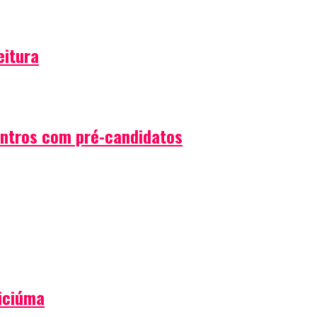
eitura
ontros com pré-candidatos
iciúma