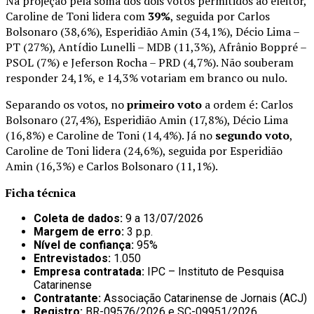
Na projeção pela soma dos dois votos permitidos ao eleitor,
Caroline de Toni lidera com
39%
, seguida por Carlos
Bolsonaro (38,6%), Esperidião Amin (34,1%), Décio Lima –
PT (27%), Antídio Lunelli – MDB (11,3%), Afrânio Boppré –
PSOL (7%) e Jeferson Rocha – PRD (4,7%). Não souberam
responder 24,1%, e 14,3% votariam em branco ou nulo.
Separando os votos, no
primeiro voto
a ordem é: Carlos
Bolsonaro (27,4%), Esperidião Amin (17,8%), Décio Lima
(16,8%) e Caroline de Toni (14,4%). Já no
segundo voto
,
Caroline de Toni lidera (24,6%), seguida por Esperidião
Amin (16,3%) e Carlos Bolsonaro (11,1%).
Ficha técnica
Coleta de dados:
9 a 13/07/2026
Margem de erro:
3 p.p.
Nível de confiança:
95%
Entrevistados:
1.050
Empresa contratada:
IPC – Instituto de Pesquisa
Catarinense
Contratante:
Associação Catarinense de Jornais (ACJ)
Registro:
BR-09576/2026 e SC-09951/2026