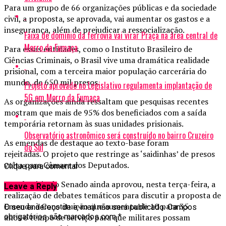
Para um grupo de 66 organizações públicas e da sociedade
civil, a proposta, se aprovada, vai aumentar os gastos e a
insegurança, além de prejudicar a ressocialização.
Faixa de domínio da ferrovia vai virar Praça na área central de
Morro da Fumaça
Para essas entidades, como o Instituto Brasileiro de
Ciências Criminais, o Brasil vive uma dramática realidade
prisional, com a terceira maior população carcerária do
mundo, de 650 mil presos.
Projeto aprovado no Legislativo regulamenta implantação de
5G em Morro da Fumaça
As organizações ainda ressaltam que pesquisas recentes
mostram que mais de 95% dos beneficiados com a saída
temporária retornam às suas unidades prisionais.
Observatório astronômico será construído no bairro Cruzeiro
As emendas de destaque ao texto-base foram
do Sul
rejeitadas. O projeto que restringe as ‘saidinhas’ de presos
volta para Câmara dos Deputados.
Clique para comentar
E o plenário do Senado ainda aprovou, nesta terça-feira, a
Leave a Reply
realização de debates temáticos para discutir a proposta de
Emenda à Constituição que aumenta de 10 para 35
O seu endereço de e-mail não será publicado.
Campos
anos o tempo de serviço para que militares possam
obrigatórios são marcados com
*