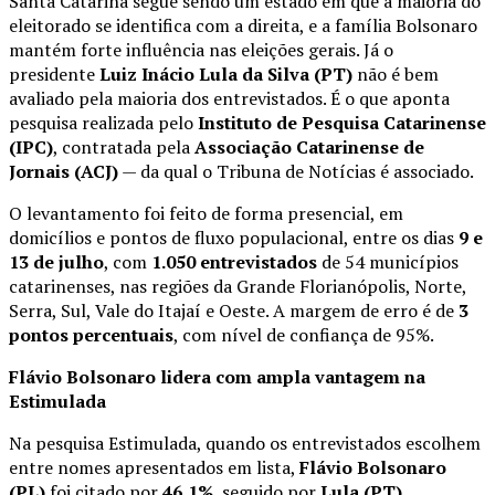
Santa Catarina segue sendo um estado em que a maioria do
eleitorado se identifica com a direita, e a família Bolsonaro
mantém forte influência nas eleições gerais. Já o
presidente
Luiz Inácio Lula da Silva (PT)
não é bem
avaliado pela maioria dos entrevistados. É o que aponta
pesquisa realizada pelo
Instituto de Pesquisa Catarinense
(IPC)
, contratada pela
Associação Catarinense de
Jornais (ACJ)
— da qual o Tribuna de Notícias é associado.
O levantamento foi feito de forma presencial, em
domicílios e pontos de fluxo populacional, entre os dias
9 e
13 de julho
, com
1.050 entrevistados
de 54 municípios
catarinenses, nas regiões da Grande Florianópolis, Norte,
Serra, Sul, Vale do Itajaí e Oeste. A margem de erro é de
3
pontos percentuais
, com nível de confiança de 95%.
Flávio Bolsonaro lidera com ampla vantagem na
Estimulada
Na pesquisa Estimulada, quando os entrevistados escolhem
entre nomes apresentados em lista,
Flávio Bolsonaro
(PL)
foi citado por
46,1%
, seguido por
Lula (PT)
,