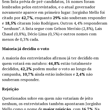
Sem lista prévia de pré-candidatos, 16 nomes foram
lembrados pelos entrevistados, e o atual governador
novamente aparece em primeiro lugar: Jorginho Mello foi
citado por
42,7%
, enquanto
29%
não souberam responder
e
18,5%
citaram João Rodrigues. Outros 4,4% responderam
“nenhum”. A lista segue com Gelson Merísio (2,8%), Lais
Chaud (0,8%), Décio Lima (0,5%) e outros nomes com
menos de 0,3% cada.
Maioria já decidiu o voto
A maioria dos entrevistados afirmou já ter decidido em
quem votará em outubro:
44,8%
estão totalmente
decididos,
42,2%
podem mudar o voto ao longo da
campanha,
10,7%
ainda estão indecisos e
2,4%
não
souberam responder.
Rejeição
Questionados sobre em quem não votariam de jeito
nenhum, os entrevistados também apontaram Jorginho
Mello como o nome de
maior rejeição
, com
16,7%
. Na