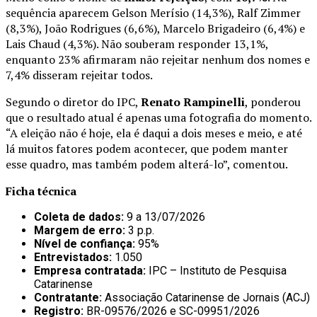
sequência aparecem Gelson Merísio (14,3%), Ralf Zimmer
(8,3%), João Rodrigues (6,6%), Marcelo Brigadeiro (6,4%) e
Lais Chaud (4,3%). Não souberam responder 13,1%,
enquanto 23% afirmaram não rejeitar nenhum dos nomes e
7,4% disseram rejeitar todos.
Segundo o diretor do IPC,
Renato Rampinelli
, ponderou
que o resultado atual é apenas uma fotografia do momento.
“A eleição não é hoje, ela é daqui a dois meses e meio, e até
lá muitos fatores podem acontecer, que podem manter
esse quadro, mas também podem alterá-lo”, comentou.
Ficha técnica
Coleta de dados:
9 a 13/07/2026
Margem de erro:
3 p.p.
Nível de confiança:
95%
Entrevistados:
1.050
Empresa contratada:
IPC – Instituto de Pesquisa
Catarinense
Contratante:
Associação Catarinense de Jornais (ACJ)
Registro:
BR-09576/2026 e SC-09951/2026