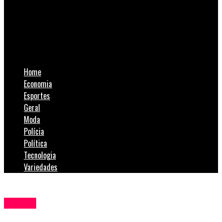
SulNotícias
Senado aprova restrição de saída temporária de presos
condenados
Home
Economia
Esportes
Geral
Moda
Polícia
Política
Tecnologia
Variedades
Política