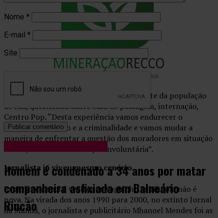
Nome
*
E-mail
*
Site
O prefeito também se misturou ao restante da população
de rua, questionou sobre casa de passagem, internação,
Centro Pop. “Desta experiência vamos endurecer o
combate ao tráfico e a criminalidade e vamos mudar a
maneira de enfrentar a questão dos moradores em situação
Blog Anderson de Jesus
de rua, incluindo internação involuntária”.
Homem é condenado a 34 anos por matar
Jornalista já viveu mesmo cenário
companheira asfixiada em Balneário
Experiência social vivida por Vaguinho Espíndola não é
nova. Na virada dos anos 1990 para 2000, no extinto Jornal
Rincão
da Manhã, o jornalista e publicitário Mhanoel Mendes foi as