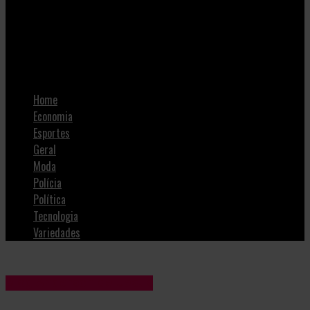
SulNotícias
Vaguinho vai as ruas como morador de rua e promete novas
políticas para o setor
Home
Economia
Esportes
Geral
Moda
Polícia
Política
Tecnologia
Variedades
Blog Anderson de Jesus