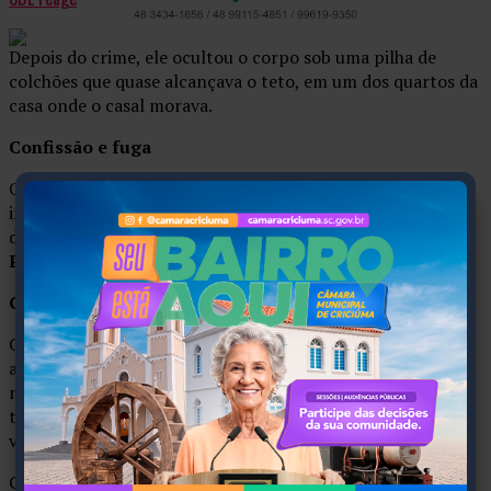
Depois do crime, ele ocultou o corpo sob uma pilha de
colchões que quase alcançava o teto, em um dos quartos da
casa onde o casal morava.
Confissão e fuga
O homem se apresentou à polícia, confessou o crime e
indicou onde estava o corpo. Após a prisão preventiva ser
decretada, porém, fugiu e acabou preso na
Rodoviária de
Porto Alegre
.
Condenação
O réu foi condenado por
feminicídio
, com causa de
aumento pela asfixia, e por
ocultação de cadáver
. Teve
negado o direito de recorrer em liberdade. A Vara Criminal
também fixou indenização de
R$ 50 mil
aos filhos da
vítima.
Cabe recurso ao
TJSC
. O processo tramita em segredo de