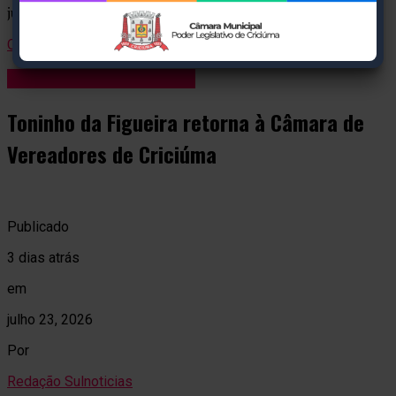
justiça.
Continue Lendo
Blog Anderson de Jesus
Toninho da Figueira retorna à Câmara de
Vereadores de Criciúma
Publicado
3 dias atrás
em
julho 23, 2026
Por
Redação Sulnoticias