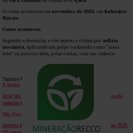
O crime aconteceu em
novembro de 2025
, em
Balneário
Rincão
.
Como aconteceu
Segundo a denúncia, o réu matou a vítima por
asfixia
mecânica
, aplicando um golpe conhecido como “mata-
leão” no pescoço dela, pelas costas, com um cadarço.
Tópicos Relacionados:
A Seguir
Uczai fala de Morro dos Cavalos, Imposto de Renda, Tarifaço e da
reeleição de Lula
Não Perca
Aumento de número de vereadores pode ir a votação ainda em 2025;
CDL reage