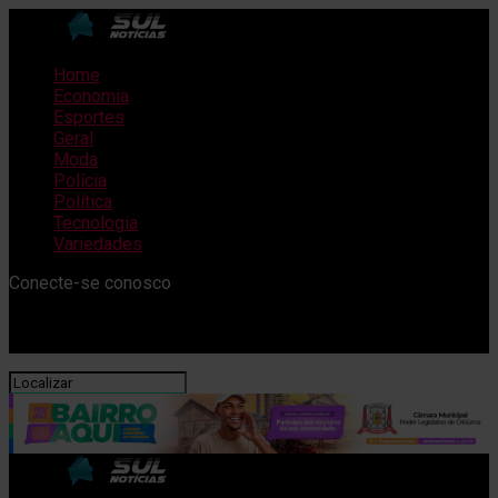
Home
Economia
Esportes
Geral
Moda
Polícia
Política
Tecnologia
Variedades
Conecte-se conosco