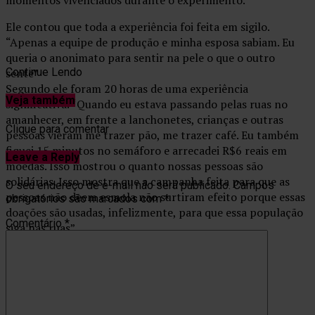
Ele contou que toda a experiência foi feita em sigilo.
“Apenas a equipe de produção e minha esposa sabiam. Eu
queria o anonimato para sentir na pele o que o outro
sente”
Continue Lendo
Segundo ele foram 20 horas de uma experiência
Veja também
significativa. “Quando eu estava passando pelas ruas no
amanhecer, em frente a lanchonetes, crianças e outras
Clique para comentar
pessoas vieram me trazer pão, me trazer café. Eu também
fiquei 15 minutos no semáforo e arrecadei R$6 reais em
Leave a Reply
moedas. Isso mostrou o quanto nossas pessoas são
solidárias. Isso mostra que a campanha feita para que as
O seu endereço de e-mail não será publicado.
Campos
pessoas não deem esmola não surtiram efeito porque essas
obrigatórios são marcados com
*
doações são usadas, infelizmente, para que essa população
Comentário
*
siga nas ruas”.