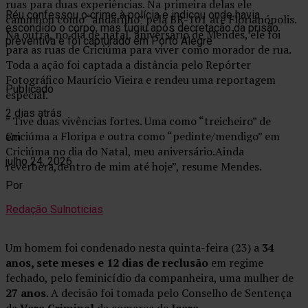
ruas para duas experiências. Na primeira delas ele
Réu confessou o crime à polícia e indicou onde havia
caminhou como “andarilho” pela BR-101 até Florianópolis.
escondido o corpo, mas fugiu após decretação da prisão
Na outra, no dia de natal, aniversário de Mendes, ele foi
preventiva e foi capturado em Porto Alegre
para as ruas de Criciúma para viver como morador de rua.
Toda a ação foi captada a distância pelo Repórter
Fotográfico Maurício Vieira e rendeu uma reportagem
Publicado
especial.
2 dias atrás
” Tive duas vivências fortes. Uma como “treicheiro” de
Criciúma a Floripa e outra como “pedinte/mendigo” em
em
Criciúma no dia do Natal, meu aniversário.Ainda
julho 24, 2026
reverbera,dentro de mim até hoje”, resume Mendes.
Por
Redação Sulnoticias
Um homem foi condenado nesta quinta-feira (23) a
34
anos, sete meses e 12 dias de reclusão
em regime
fechado, pelo feminicídio da companheira, uma mulher de
27 anos
. A decisão foi tomada pelo Conselho de Sentença
da
Vara Criminal
da comarca de
Içara
.