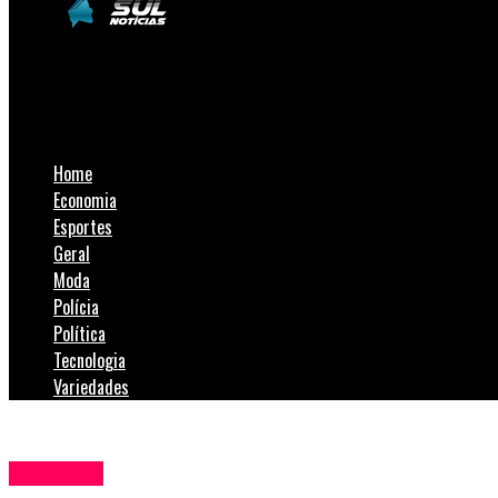
SulNotícias
Governo anuncia aumento do etanol na gasolina para 30%
Home
Economia
Esportes
Geral
Moda
Polícia
Política
Tecnologia
Variedades
Economia