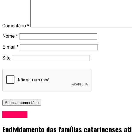
Comentário
*
Nome
*
E-mail
*
Site
Economia
Endividamento das famílias catarinenses at