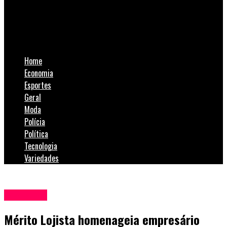
SulNotícias
Mérito Lojista homenageia empresário Osmar Rocha
Home
Economia
Esportes
Geral
Moda
Polícia
Política
Tecnologia
Variedades
Economia
Mérito Lojista homenageia empresário