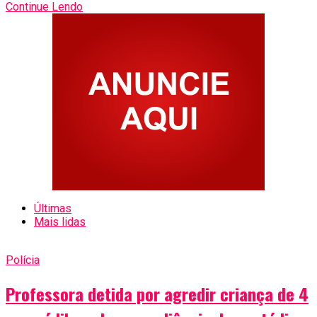
Continue Lendo
Últimas
Mais lidas
Polícia
Professora detida por agredir criança de 4