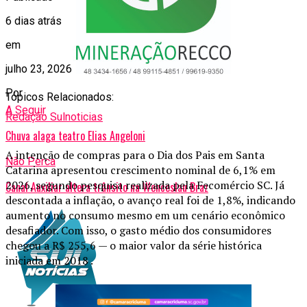
6 dias atrás
em
julho 23, 2026
Por
Tópicos Relacionados:
A Seguir
Redação Sulnoticias
Chuva alaga teatro Elias Angeloni
A intenção de compras para o Dia dos Pais em Santa
Não Perca
Catarina apresentou crescimento nominal de 6,1% em
2026, segundo pesquisa realizada pela Fecomércio SC. Já
Canal Auxiliar altera trânsito na Wenceslau Braz
descontada a inflação, o avanço real foi de 1,8%, indicando
aumento no consumo mesmo em um cenário econômico
desafiador. Com isso, o gasto médio dos consumidores
chegou a R$ 255,6 — o maior valor da série histórica
iniciada em 2018 .