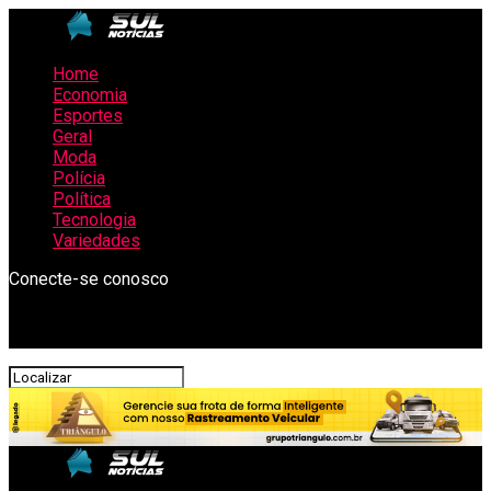
Home
Economia
Esportes
Geral
Moda
Polícia
Política
Tecnologia
Variedades
Conecte-se conosco