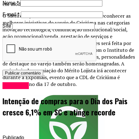
Nome
*
em moda masculina.
E-mail
*
O Mérito Lojista – Prêmio Osmar Rocha irá reconhecer as
melhores iniciativas do varejo de Criciúma nas categorias
Site
inovação tecnológica, comunicação institucional/social,
ação promocional/venda, prestação de serviços e
endomarketing. A definição dos vencedores será feita por
meio de pesquisa, realizada em parceria com o Instituto de
Pesquisa Catarinense (IPC). Além dos cases, personalidades
de destaque no varejo também serão homenageadas. A
cerimônia de premiação do Mérito Lojista irá acontecer
durante a Expomais, evento que a CDL de Criciúma é
cocriadora, no dia 17 de outubro.
Economia
Intenção de compras para o Dia dos Pais
cresce 6,1% em SC e atinge recorde
Publicado