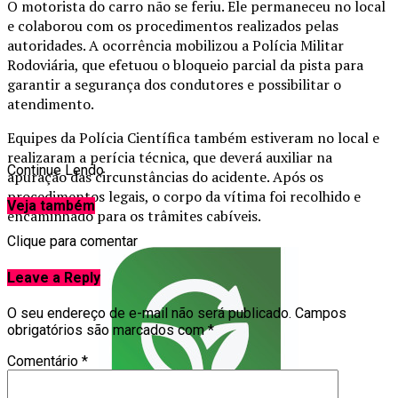
O motorista do carro não se feriu. Ele permaneceu no local
e colaborou com os procedimentos realizados pelas
autoridades. A ocorrência mobilizou a Polícia Militar
Rodoviária, que efetuou o bloqueio parcial da pista para
garantir a segurança dos condutores e possibilitar o
atendimento.
Equipes da Polícia Científica também estiveram no local e
realizaram a perícia técnica, que deverá auxiliar na
Continue Lendo
apuração das circunstâncias do acidente. Após os
procedimentos legais, o corpo da vítima foi recolhido e
Veja também
encaminhado para os trâmites cabíveis.
Clique para comentar
Leave a Reply
O seu endereço de e-mail não será publicado.
Campos
obrigatórios são marcados com
*
Comentário
*