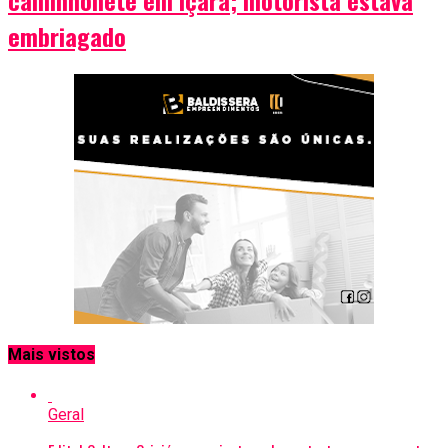
caminhonete em Içara; motorista estava
embriagado
Mais vistos
Geral