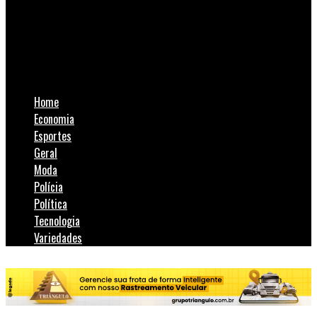
SulNotícias
Motociclista morre após colisão frontal com carro na SC-445
entre Criciúma e Siderópolis
Home
Economia
Esportes
Geral
Moda
Polícia
Política
Tecnologia
Variedades