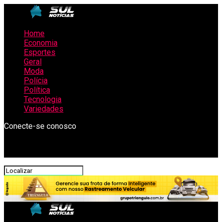
Home
Economia
Esportes
Geral
Moda
Polícia
Política
Tecnologia
Variedades
Conecte-se conosco