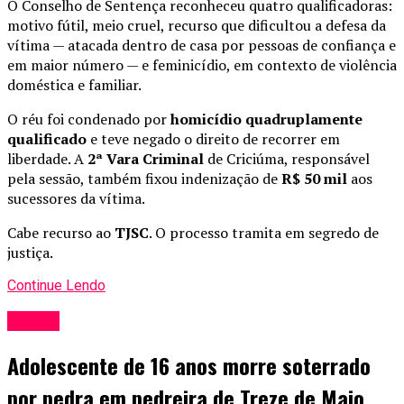
O Conselho de Sentença reconheceu quatro qualificadoras:
motivo fútil, meio cruel, recurso que dificultou a defesa da
vítima — atacada dentro de casa por pessoas de confiança e
em maior número — e feminicídio, em contexto de violência
doméstica e familiar.
O réu foi condenado por
homicídio quadruplamente
qualificado
e teve negado o direito de recorrer em
liberdade. A
2ª Vara Criminal
de Criciúma, responsável
pela sessão, também fixou indenização de
R$ 50 mil
aos
sucessores da vítima.
Cabe recurso ao
TJSC
. O processo tramita em segredo de
justiça.
Continue Lendo
Polícia
Adolescente de 16 anos morre soterrado
por pedra em pedreira de Treze de Maio