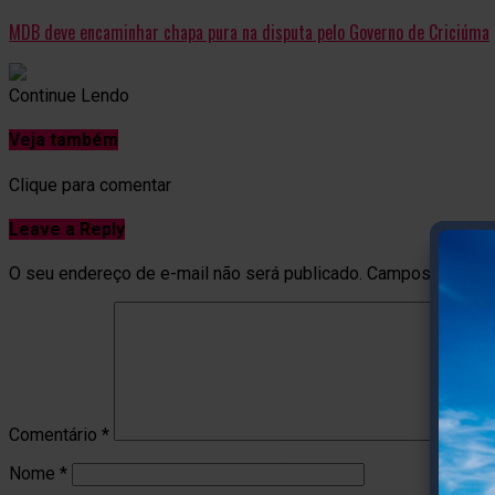
MDB deve encaminhar chapa pura na disputa pelo Governo de Criciúma
Continue Lendo
Veja também
Clique para comentar
Leave a Reply
O seu endereço de e-mail não será publicado.
Campos obrigat
Comentário
*
Nome
*