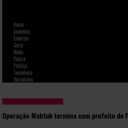
Operação Maktub termina com prefeito de Praia Grande afastad
Home
Economia
Esportes
Geral
Moda
Polícia
Política
Tecnologia
Variedades
Blog Anderson de Jesus
Operação Maktub termina com prefeito de P