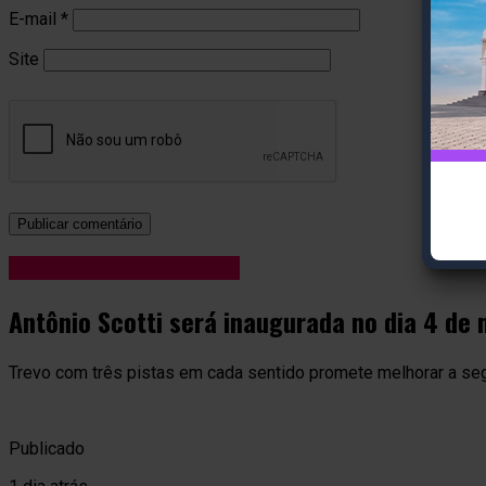
E-mail
*
Site
Blog Anderson de Jesus
Antônio Scotti será inaugurada no dia 4 de
Trevo com três pistas em cada sentido promete melhorar a seg
Publicado