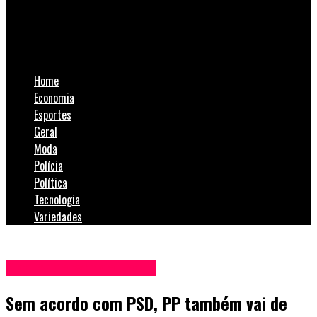
Sem acordo com PSD, PP também vai de chapa pura em
Criciúma
Home
Economia
Esportes
Geral
Moda
Polícia
Política
Tecnologia
Variedades
Blog Anderson de Jesus
Sem acordo com PSD, PP também vai de