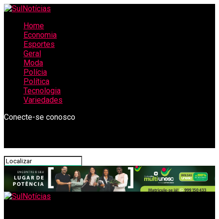
Home
Economia
Esportes
Geral
Moda
Polícia
Política
Tecnologia
Variedades
Conecte-se conosco
SulNotícias