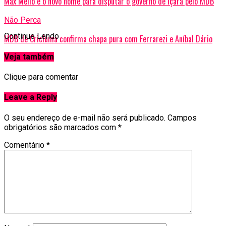
Max Mello é o novo nome para disputar o governo de Içara pelo MDB
Não Perca
Continue Lendo
MDB de Criciúma confirma chapa pura com Ferrarezi e Aníbal Dário
Veja também
Clique para comentar
Leave a Reply
O seu endereço de e-mail não será publicado.
Campos
obrigatórios são marcados com
*
Comentário
*