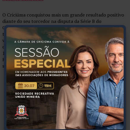
O Criciúma conquistou mais um grande resultado positivo
diante do seu torcedor na disputa da Série B do
Campeonato Brasileiro. O Tigre recebeu o Vila Nova na
tarde deste sábado (18/07) no estádio Heriberto Hülse e
venceu o adversário goiano pelo placar de 2 a 0. Com mais
de 11 mil carvoeiros no Majestoso, os gols do confronto da
18ª rodada da competição nacional foram marcados por
Fellipe Mateus, no primeiro tempo, e Marcelo Hermes, na
segunda etapa.