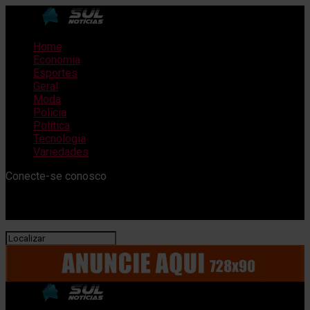
Home
Economia
Esportes
Geral
Moda
Polícia
Política
Tecnologia
Variedades
Conecte-se conosco