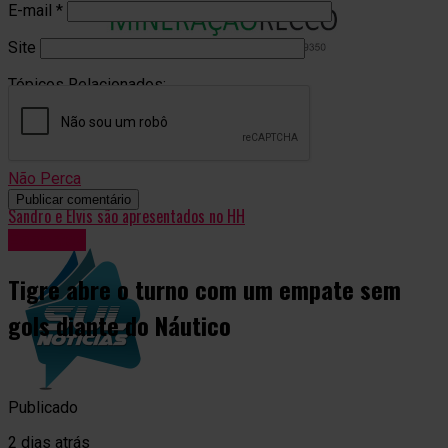
E-mail
*
Site
Tópicos Relacionados:
A Seguir
Papas da Língua lota arena no Balneário Rincão
Não Perca
Sandro e Elvis são apresentados no HH
Esportes
Tigre abre o turno com um empate sem
gols diante do Náutico
Publicado
2 dias atrás