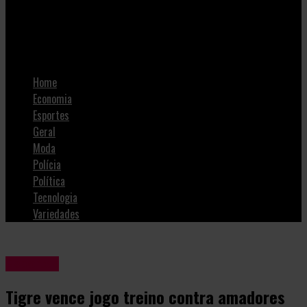
SulNotícias
Tigre vence jogo treino contra amadores
Home
Economia
Esportes
Geral
Moda
Polícia
Política
Tecnologia
Variedades
Esportes
Tigre vence jogo treino contra amadores