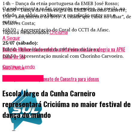
14h – Dança da etnia portuguesa da EMEB José Rosso;
O conhecimento se faz presente no ensino, na escola, na
14h30 – Dança da etnia negra da EMEB Giácomo Zanette;
cidade, na aldeia, no Museu, e na relação entre uns e
15h – Lançamento do livro “A cidade que cabia no olhar”, de
outros.
Delalves Costa;
16h30 – Apresentação do Coral do CCTI da Afasc.
Tópicos Relacionados:
Criciúma
A Seguir
25/07 (sábado):
Baile da Melhor Idade celebra a vida com música e alegria na APAE
10h30 – Encerramento da 19ª Feira do Livro;
10h30 – Apresentação musical com Chorinho Carvoeiro.
Cocal do Sul
Continue Lendo
Não Perca
Entretenimento
Afasc promove Campeonato de Canastra para idosos
Escola Jorge da Cunha Carneiro
representará Criciúma no maior festival de
dança do mundo