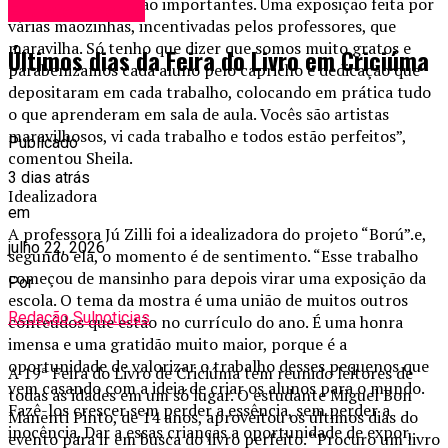
Olha como vocês são importantes. Uma exposição feita por
Entretenimento
várias mãozinhas, incentivadas pelos professores, que
maravilha. Só tenho que dizer que somos muito gratos e
Últimos dias da Feira do Livro em Criciúma
parabenizamos cada aluno pelo capricho e dedicação que
depositaram em cada trabalho, colocando em prática tudo
o que aprenderam em sala de aula. Vocês são artistas
maravilhosos, vi cada trabalho e todos estão perfeitos”,
Publicado
comentou Sheila.
3 dias atrás
Idealizadora
em
A professora Jú Zilli foi a idealizadora do projeto “Ború”.e,
julho 22, 2026
segundo ela, o momento é de sentimento. “Esse trabalho
começou de mansinho para depois virar uma exposição da
Por
escola. O tema da mostra é uma união de muitos outros
Redação Sulnoticias
conteúdos que estão no currículo do ano. É uma honra
imensa e uma gratidão muito maior, porque é a
oportunidade de valorizar o trabalho desses pequenos que
A 19ª Feira do Livro de Criciúma tem reunido leitores de
vem casando com a ideia de criar os alunos para o mundo.
todas as idades em um só lugar. O estudante Miguel Bon
Fazê-los crescer sem perder a essência, sem perder a
Manenti Pinto, de 14 anos, aproveitou os últimos dias do
inocência. Dar a essas crianças a oportunidade de expor,
evento para ir em busca do livro perfeito. “Procuro um livro