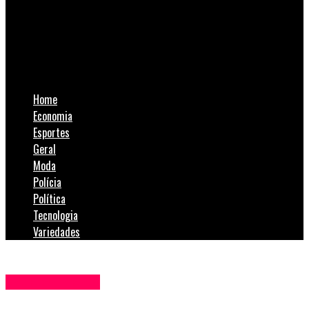
SulNotícias
“Ború: Escola e Museu como Jardins do Mundo” é a nova
exposição do Museu da Infância da Unesc
Home
Economia
Esportes
Geral
Moda
Polícia
Política
Tecnologia
Variedades
Entretenimento