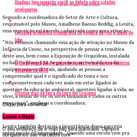
Abadeus leva inovação social ao debate sobre cidades
inteligentes
Segundo a coordenadora do Setor de Arte e Cultura,
responsável pelo Museu, Amalhene Baesso Reddig, a Lenita,
essa exposição está sendo cadastrada como uma ativação.
Criciúma intensifica cronograma de limpeza de rios e bocas de
lobo
“Nós estamos chamando essa ação de ativação no Museu da
Infância da Unesc, na perspectiva de pensar a temática
deste ano, bem como a Exposição de Orquídeas, instalada
Últimas vagas para o segundo semestre nos Cursos Técnicos
no hall do Bloco XXI. Seguiremos, através dos nossos
equipamentos culturais, ajudando as pessoas a
Noturnos da SATC
compreender qual é o significado do tema e nos
comprometermos cada vez mais em estar ligados às
questões da educação ambiental, questões ligadas à vida, ao
Últimos dias da Feira do Livro em Criciúma
viver, a deixar de ver os seres humanos e todos os outros
seres vivos”, explicou a coordenadora.
Clique para comentar
Parceria
Leave a Reply
Lenita também destacou a importância dessa parceria
O seu endereço de e-mail não será publicado.
Campos
entre escola e Universidade. “Quando uma escola vem pra
obrigatórios são marcados com
*