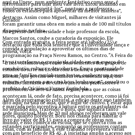
aqui na Unesc, num ambiente fantástico como esse, é
interessante para usar meu vale livro. Estou andando em
simplesmente respeitá-los”, pontuou a professora.
todos os estandes para aproveitar da melhor maneira”,
destacou. Assim como Miguel, milhares de visitantes já
Curador
foram garantir uma obra em meio a mais de 100 mil títulos
disponíveis na feira.
Ao egresso da Universidade e hoje professor da escola,
Marcos Santos, coube a curadoria da exposição. Ele
Com entrada gratuita, a feira segue até sábado (25) e
destacou que toda boa semente que a Universidade lança e
convida a população a aproveitar os últimos dias de
semeia, volta.
programação na Praça Nereu Ramos, no Centro. “A Feira do
Livro transforma o coração da cidade em um espaço de
“E nós voltamos aqui como boas sementes dos grupos de
convivência, cultura e descobertas. É uma oportunidade
estudos do Arte na Escola com a Lenita, a professora
para as famílias caminharem juntas, conhecerem novos
Silemar, que precisa ser também rememorada aqui, um
autores e levarem para casa boas lembranças”, ressaltou o
trabalho fantástico de cultivo junto aos professores e
prefeito de Criciúma, Vagner Espindola.
professoras de arte da nossa região, para que as coisas
aconteçam lá, onde de fato, precisa acontecer, como já foi
Além da programação cultural, a edição deste ano também
dito aqui, na sala de aula, que é lugar de cultivo. E estar aqui
é marcada pelo incentivo à leitura entre os estudantes da
no segundo ano, trazendo o Boru, que significa tanto
rede municipal. Mais de 20 mil alunos receberam um vale
flores, quanto florescer. Boru nos chama para habitar o
livro no valor de R$ 15 para a compra de obras nos
mundo, e isso começa na escola, que se conecta com as
estandes participantes, enquanto os professores contam
casas, com as famílias. E esse trabalho representa várias
com um benefício de R$ 45. A iniciativa amplia o acesso aos