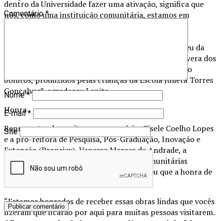
dentro da Universidade fazer uma ativação, significa que
Comentário
*
nós, como uma instituição comunitária, estamos em
diálogo. Eu tenho certeza que várias outras escolas
desejarão estar aqui na primavera do ano que vem
querendo também fazer uma ativação. Nós, do Museu da
Infância, estamos orgulhosamente abrindo a Primavera dos
Museus, com esses trabalhos ricos, especiais, e muito
bonitos, produzidos pelas crianças da Escola Julieta Torres
Gonçalves”, agradeceu Lenita.
Nome
*
Honra
E-mail
*
Representando a reitora em exercício, Gisele Coelho Lopes
Site
e a pró-reitora de Pesquisa, Pós-Graduação, Inovação e
Extensão (Propriex), Vanessa Moraes de Andrade, a
diretora de Extensão, Cultura e Ações Comunitárias
(Dirext), Sheila Martignago Saleh, destacou que a honra de
receber a exposição é toda da Unesc.
“Estamos honrados de receber essas obras lindas que vocês
fizeram que ficarão por aqui para muitas pessoas visitarem.