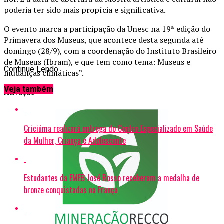
poderia ter sido mais propícia e significativa.
O evento marca a participação da Unesc na 19ª edição do
Primavera dos Museus, que acontece desta segunda até
domingo (28/9), com a coordenação do Instituto Brasileiro
de Museus (Ibram), e que tem como tema: Museus e
Continue Lendo
mudanças climáticas”.
Veja também
Ativação
Criciúma realizará entrega do Centro Especializado em Saúde
da Mulher, Criança e Adolescente
Estudantes da EMEB José Rosso receberam a medalha de
bronze conquistadas na França