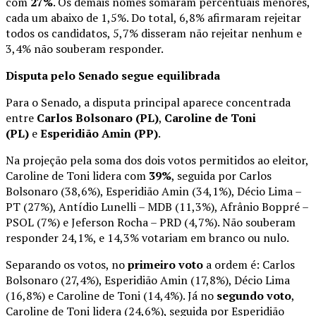
com
27%
. Os demais nomes somaram percentuais menores,
cada um abaixo de 1,5%. Do total, 6,8% afirmaram rejeitar
todos os candidatos, 5,7% disseram não rejeitar nenhum e
3,4% não souberam responder.
Disputa pelo Senado segue equilibrada
Para o Senado, a disputa principal aparece concentrada
entre
Carlos Bolsonaro (PL)
,
Caroline de Toni
(PL)
e
Esperidião Amin (PP)
.
Na projeção pela soma dos dois votos permitidos ao eleitor,
Caroline de Toni lidera com
39%
, seguida por Carlos
Bolsonaro (38,6%), Esperidião Amin (34,1%), Décio Lima –
PT (27%), Antídio Lunelli – MDB (11,3%), Afrânio Boppré –
PSOL (7%) e Jeferson Rocha – PRD (4,7%). Não souberam
responder 24,1%, e 14,3% votariam em branco ou nulo.
Separando os votos, no
primeiro voto
a ordem é: Carlos
Bolsonaro (27,4%), Esperidião Amin (17,8%), Décio Lima
(16,8%) e Caroline de Toni (14,4%). Já no
segundo voto
,
Caroline de Toni lidera (24,6%), seguida por Esperidião