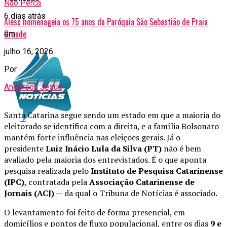
Não Perca
6 dias atrás
Alesc homenageia os 75 anos da Paróquia São Sebastião de Praia
Grande
em
julho 16, 2026
Por
Anderson Jesus
Santa Catarina segue sendo um estado em que a maioria do
eleitorado se identifica com a direita, e a família Bolsonaro
mantém forte influência nas eleições gerais. Já o
presidente
Luiz Inácio Lula da Silva (PT)
não é bem
avaliado pela maioria dos entrevistados. É o que aponta
pesquisa realizada pelo
Instituto de Pesquisa Catarinense
(IPC)
, contratada pela
Associação Catarinense de
Jornais (ACJ)
— da qual o Tribuna de Notícias é associado.
O levantamento foi feito de forma presencial, em
domicílios e pontos de fluxo populacional, entre os dias
9 e