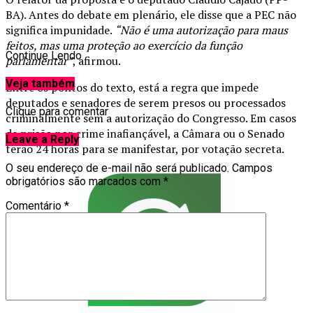
BA). Antes do debate em plenário, ele disse que a PEC não
significa impunidade.
“Não é uma autorização para maus
feitos, mas uma proteção ao exercício da função
Continue Lendo
parlamentar”
, afirmou.
Veja também
Entre os pontos do texto, está a regra que impede
deputados e senadores de serem presos ou processados
Clique para comentar
criminalmente sem a autorização do Congresso. Em casos
de prisão por crime inafiançável, a Câmara ou o Senado
Leave a Reply
terão 24 horas para se manifestar, por votação secreta.
O seu endereço de e-mail não será publicado.
Campos
obrigatórios são marcados com
*
Comentário
*