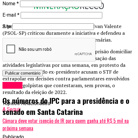
Nome
*
E-mail
*
A proposta dividiu opiniões. O deputado Ivan Valente
Site
(PSOL-SP) criticou duramente a iniciativa e defendeu a
suspensão do debate por cinco sessões plenárias.
A PEC da Blindagem ganhou força após a prisão domiciliar
do ex-presidente Jair Bolsonaro e a paralisação das
atividades legislativas por uma semana, em protesto da
oposição. Aliados do ex-presidente acusam o STF de
extrapolar em decisões contra parlamentares envolvidos
nos atos golpistas que contestaram, sem provas, o
Política
resultado da eleição de 2022.
Os números do IPC para a presidência e o
Tópicos Relacionados:
senado em Santa Catarina
A Seguir
Câmara deve votar isenção de IR para quem ganha até R$ 5 mil na
próxima semana
Publicado