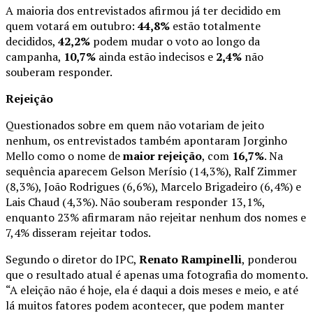
A maioria dos entrevistados afirmou já ter decidido em
quem votará em outubro:
44,8%
estão totalmente
decididos,
42,2%
podem mudar o voto ao longo da
campanha,
10,7%
ainda estão indecisos e
2,4%
não
souberam responder.
Rejeição
Questionados sobre em quem não votariam de jeito
nenhum, os entrevistados também apontaram Jorginho
Mello como o nome de
maior rejeição
, com
16,7%
. Na
sequência aparecem Gelson Merísio (14,3%), Ralf Zimmer
(8,3%), João Rodrigues (6,6%), Marcelo Brigadeiro (6,4%) e
Lais Chaud (4,3%). Não souberam responder 13,1%,
enquanto 23% afirmaram não rejeitar nenhum dos nomes e
7,4% disseram rejeitar todos.
Segundo o diretor do IPC,
Renato Rampinelli
, ponderou
que o resultado atual é apenas uma fotografia do momento.
“A eleição não é hoje, ela é daqui a dois meses e meio, e até
lá muitos fatores podem acontecer, que podem manter