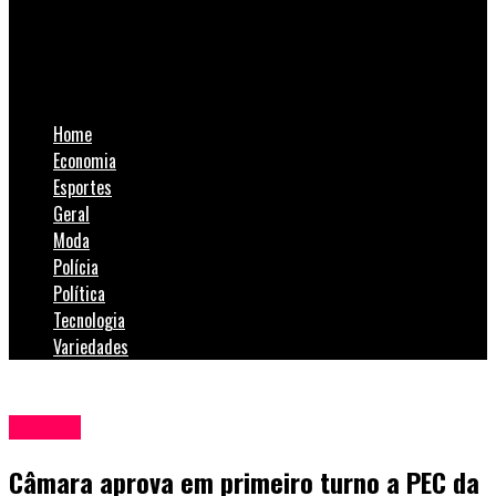
SulNotícias
Câmara aprova em primeiro turno a PEC da Blindagem
Home
Economia
Esportes
Geral
Moda
Polícia
Política
Tecnologia
Variedades
Política
Câmara aprova em primeiro turno a PEC da