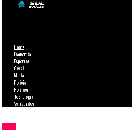
SulNotícias
CASAN anuncia redução de 4,2% no valor da tarifa a partir de 
Home
Economia
Esportes
Geral
Moda
Polícia
Política
Tecnologia
Variedades
Geral