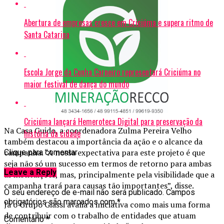
Abertura de empresas cresce em Criciúma e supera ritmo de
Santa Catarina
Escola Jorge da Cunha Carneiro representará Criciúma no
maior festival de dança do mundo
Criciúma lançará Hemeroteca Digital para preservação da
Na Casa Guido, a coordenadora Zulma Pereira Velho
história da cidade
também destacou a importância da ação e o alcance da
campanha. “A nossa expectativa para este projeto é que
Clique para comentar
seja não só um sucesso em termos de retorno para ambas
Leave a Reply
as instituições, mas, principalmente pela visibilidade que a
campanha trará para causas tão importantes”, disse.
O seu endereço de e-mail não será publicado.
Campos
obrigatórios são marcados com
*
Já o Grupo Giassi avalia a iniciativa como mais uma forma
de contribuir com o trabalho de entidades que atuam
Comentário
*