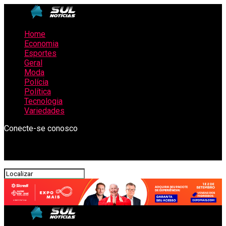
Home
Economia
Esportes
Geral
Moda
Polícia
Política
Tecnologia
Variedades
Conecte-se conosco