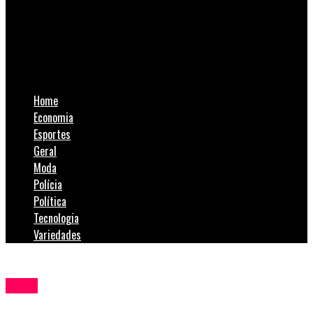
SulNotícias
Compra Solidária destina recursos à Abadeus e à Casa Guido
em dezembro
Home
Economia
Esportes
Geral
Moda
Polícia
Política
Tecnologia
Variedades
Geral