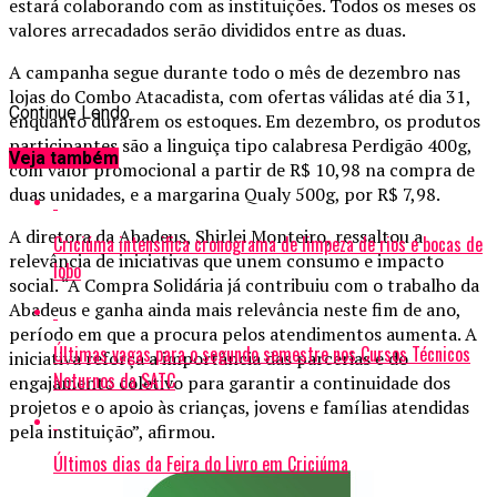
estará colaborando com as instituições. Todos os meses os
valores arrecadados serão divididos entre as duas.
A campanha segue durante todo o mês de dezembro nas
lojas do Combo Atacadista, com ofertas válidas até dia 31,
Continue Lendo
enquanto durarem os estoques. Em dezembro, os produtos
participantes são a linguiça tipo calabresa Perdigão 400g,
Veja também
com valor promocional a partir de R$ 10,98 na compra de
duas unidades, e a margarina Qualy 500g, por R$ 7,98.
A diretora da Abadeus, Shirlei Monteiro, ressaltou a
Criciúma intensifica cronograma de limpeza de rios e bocas de
relevância de iniciativas que unem consumo e impacto
lobo
social. “A Compra Solidária já contribuiu com o trabalho da
Abadeus e ganha ainda mais relevância neste fim de ano,
período em que a procura pelos atendimentos aumenta. A
Últimas vagas para o segundo semestre nos Cursos Técnicos
iniciativa reforça a importância das parcerias e do
Noturnos da SATC
engajamento coletivo para garantir a continuidade dos
projetos e o apoio às crianças, jovens e famílias atendidas
pela instituição”, afirmou.
Últimos dias da Feira do Livro em Criciúma