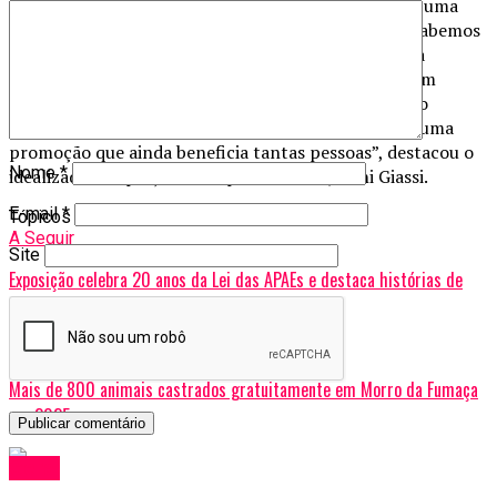
diretamente junto à comunidade. “Poder promover uma
campanha como esta nos deixa muito felizes, pois sabemos
o quanto estas instituições precisam de auxílio para
manter suas atividades. E as indústrias que trabalham
conosco também abraçam a causa, garantindo que o
consumidor leve para casa produtos de qualidade numa
promoção que ainda beneficia tantas pessoas”, destacou o
Nome
*
idealizador do projeto Compra Solidária, Osni Giassi.
E-mail
*
Tópicos Relacionados:
Criciúma
A Seguir
Site
Exposição celebra 20 anos da Lei das APAEs e destaca histórias de
inclusão em Criciúma
Não Perca
Mais de 800 animais castrados gratuitamente em Morro da Fumaça
em 2025
Geral