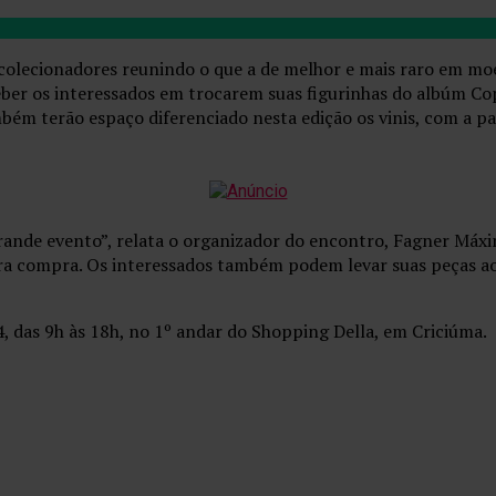
olecionadores reunindo o que a de melhor e mais raro em moed
ceber os interessados em trocarem suas figurinhas do albúm C
ém terão espaço diferenciado nesta edição os vinis, com a pa
rande evento”, relata o organizador do encontro, Fagner Máxim
ra compra. Os interessados também podem levar suas peças ao
 das 9h às 18h, no 1º andar do Shopping Della, em Criciúma.