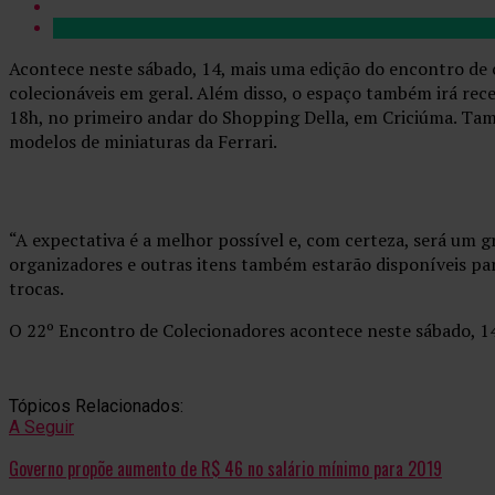
Acontece neste sábado, 14, mais uma edição do encontro de c
colecionáveis em geral. Além disso, o espaço também irá re
18h, no primeiro andar do Shopping Della, em Criciúma. Tamb
modelos de miniaturas da Ferrari.
“A expectativa é a melhor possível e, com certeza, será um g
organizadores e outras itens também estarão disponíveis pa
trocas.
O 22º Encontro de Colecionadores acontece neste sábado, 14,
Tópicos Relacionados:
A Seguir
Governo propõe aumento de R$ 46 no salário mínimo para 2019