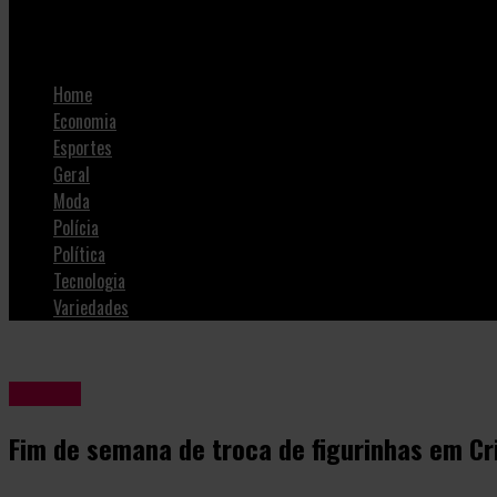
Fim de semana de troca de figurinhas em Criciúma
Home
Economia
Esportes
Geral
Moda
Polícia
Política
Tecnologia
Variedades
Últimas
Fim de semana de troca de figurinhas em C