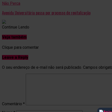
Não Perca
Avenida Universitária passa por processo de revitalização
Continue Lendo
Veja também
Clique para comentar
Leave a Reply
O seu endereço de e-mail não será publicado.
Campos obrigat
Comentário
*