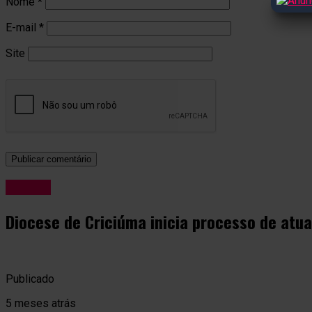
Nome
*
E-mail
*
Site
Últimas
Diocese de Criciúma inicia processo de atua
Publicado
5 meses atrás