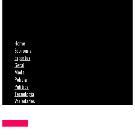
SulNotícias
Medicamentos podem subir até 3,81% a partir desta terça-
feira
Home
Economia
Esportes
Geral
Moda
Polícia
Política
Tecnologia
Variedades
Economia