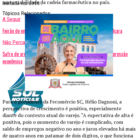
sustentabilidade da cadeia farmacêutica no país.
iniciada em 2018 .
Tópicos Relacionados:
A Seguir
Feirão de empregos movimenta Festa da Misericórdia em Içara
Não Perca
Safra de arroz em SC chega a 60% da colheita sob forte pressão
econômica
Para o presidente da Fecomércio SC, Hélio Dagnoni, a
perspectiva de crescimento é positiva, especialmente
diante do contexto atual do varejo. “A expectativa de alta é
positiva, pois o momento do varejo é complicado, com
saldo de empregos negativo no ano e juros elevados há mais
de quatro anos em patamar de dois dígitos, o que funciona