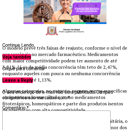
Continue Lendo
O modelo prevê três faixas de reajuste, conforme o nível de
concorrência no mercado farmacêutico. Medicamentos
Veja também
com maior competitividade podem ter aumento de até
3,81%. Já os de média concorrência têm teto de 2,47%,
Clique para comentar
enquanto aqueles com pouca ou nenhuma concorrência
podem subir até 1,13%.
Leave a Reply
Algumas categorias, no entanto, seguem regras específicas
O seu endereço de e-mail não será publicado.
Campos
e não entram nesse cálculo, como medicamentos
obrigatórios são marcados com
*
fitoterápicos, homeopáticos e parte dos produtos isentos
Comentário
*
de prescrição com alta competitividade.
De acordo com a Agência Nacional de Vigilância Sanitária, o
reajuste médio autorizado será de até 2,47% — o menor dos