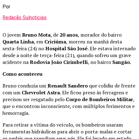
Por
Redação Sulnoticias
O jovem
Bruno Mota
, de
20 anos
, morador do bairro
Quarta Linha
, em
Criciúma
, morreu na manhã desta
sexta-feira (24) no
Hospital São José
. Ele estava internado
desde a noite de terça-feira (21), quando sofreu um grave
acidente na
Rodovia João Cirimbelli
, no bairro
Sangão
.
Como aconteceu
Bruno conduzia um
Renault Sandero
que colidiu de frente
com um
Chevrolet Astra
. Ele ficou preso às ferragens e
precisou ser resgatado pelo
Corpo de Bombeiros Militar
,
que o encontrou inconsciente, com múltiplos ferimentos e
hemorragia.
Para retirar a vítima do veículo, os bombeiros usaram
ferramentas hidráulicas para abrir o porta-malas e cortar
os pedais que prendiam seus pés. Ele foi levado em estado