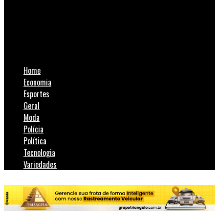
SulNotícias
Mulher desaparecida é encontrada morta em área de mata de
Urussanga
Home
Economia
Esportes
Geral
Moda
Polícia
Política
Tecnologia
Variedades