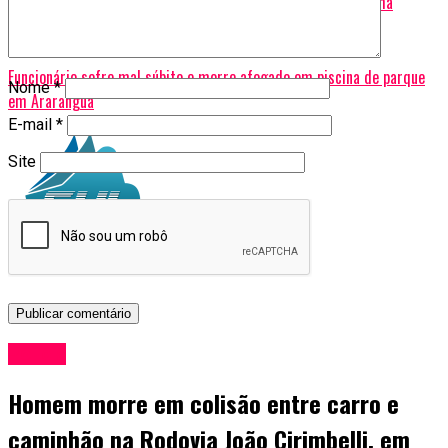
Adolescente de 17 anos morre em grave acidente em Criciúma
Não Perca
Funcionário sofre mal súbito e morre afogado em piscina de parque
Nome
*
em Araranguá
E-mail
*
Site
Polícia
Homem morre em colisão entre carro e
caminhão na Rodovia João Cirimbelli, em