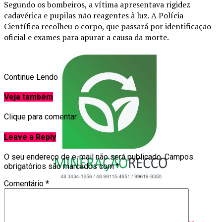
Segundo os bombeiros, a vítima apresentava rigidez
cadavérica e pupilas não reagentes à luz. A Polícia
Científica recolheu o corpo, que passará por identificação
oficial e exames para apurar a causa da morte.
Continue Lendo
Veja também
Clique para comentar
Leave a Reply
O seu endereço de e-mail não será publicado.
Campos
obrigatórios são marcados com
*
Comentário
*
Tópicos Relacionados:
A Seguir