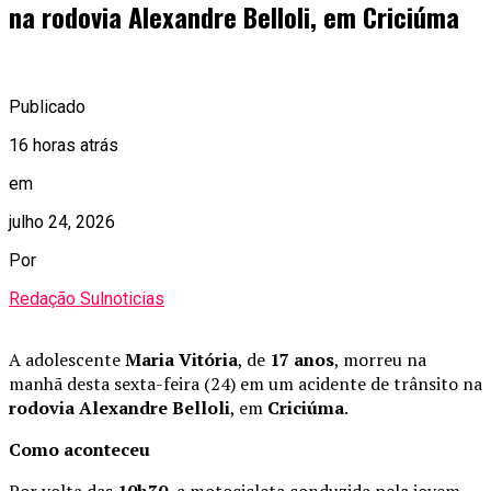
na rodovia Alexandre Belloli, em Criciúma
Publicado
16 horas atrás
em
julho 24, 2026
Por
Redação Sulnoticias
A adolescente
Maria Vitória
, de
17 anos
, morreu na
manhã desta sexta-feira (24) em um acidente de trânsito na
rodovia Alexandre Belloli
, em
Criciúma
.
Como aconteceu
Por volta das
10h30
, a motocicleta conduzida pela jovem