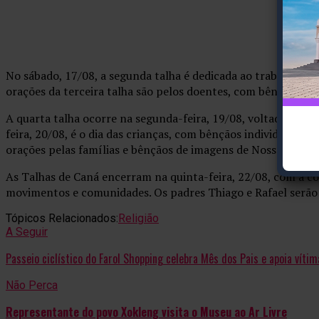
No sábado, 17/08, a segunda talha é dedicada ao trabalho e e
orações da terceira talha são pelos doentes, com bênção de 
A quarta talha ocorre na segunda-feira, 19/08, voltada aos j
feira, 20/08, é o dia das crianças, com bênçãos individuais e
orações pelas famílias e bênçãos de imagens de Nossa Senho
As Talhas de Caná encerram na quinta-feira, 22/08, com a c
movimentos e comunidades. Os padres Thiago e Rafael serão 
Tópicos Relacionados:
Religião
A Seguir
Passeio ciclístico do Farol Shopping celebra Mês dos Pais e apoia víti
Não Perca
Representante do povo Xokleng visita o Museu ao Ar Livre