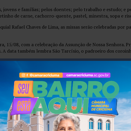
 jovens e famílias; pelos doentes; pelo trabalho e estudo; e pe
petinho de carne, cachorro-quente, pastel, minestra, sopa e ris
uial Rafael Chaves de Lima, as missas serão celebradas por pa
 15/08, com a celebração da Assunção de Nossa Senhora. Presi
. A data também lembra São Tarcísio, o padroeiro dos coroinh
es pela paz e pelo perdão. A missa será celebrada pelo padre 