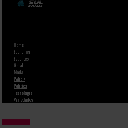
SulNotícias
Paróquia Nossa Senhora Auxiliadora realiza Talhas de Caná
Home
Economia
Esportes
Geral
Moda
Polícia
Política
Tecnologia
Variedades
Variedades