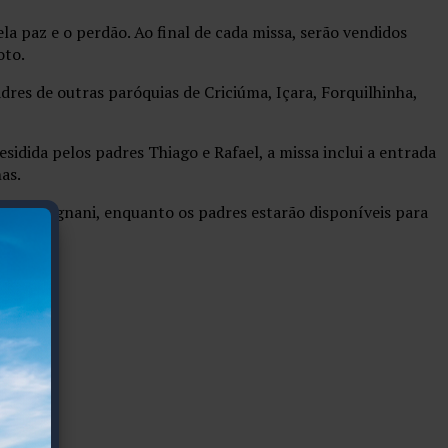
la paz e o perdão. Ao final de cada missa, serão vendidos
oto.
dres de outras paróquias de Criciúma, Içara, Forquilhinha,
dida pelos padres Thiago e Rafael, a missa inclui a entrada
as.
Marcos Legnani, enquanto os padres estarão disponíveis para