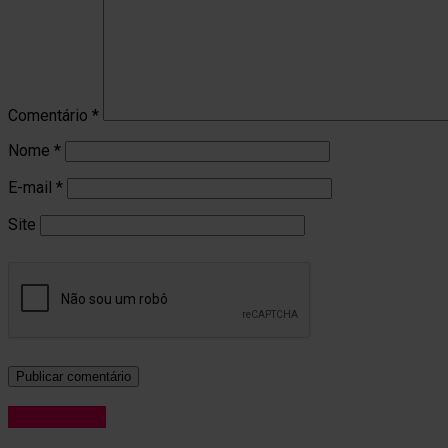
Comentário
*
Nome
*
E-mail
*
Site
Variedades