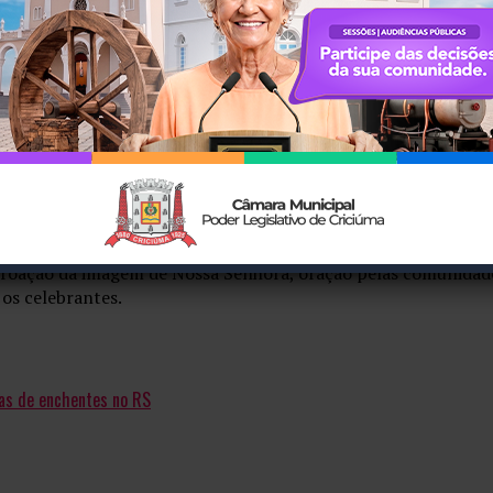
studo, com bênção de chaves e carteiras de trabalho. O celebr
roupas e medicamentos. A celebração será conduzida pelo padre
ovens. Além da bênção, há também a imposição do escapulário. O
 para gestantes. O celebrante será o padre Maurício Borges Feli
ra. A missa será celebrada pelo padre Hemerson Jean.
oroação da imagem de Nossa Senhora, oração pelas comunidade
os celebrantes.
mas de enchentes no RS