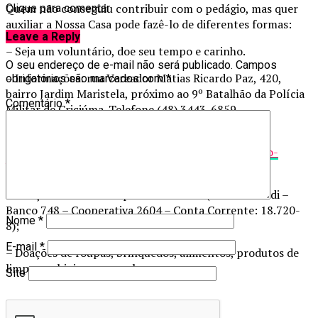
Quem não conseguiu contribuir com o pedágio, mas quer
Clique para comentar
auxiliar a Nossa Casa pode fazê-lo de diferentes formas:
Leave a Reply
– Seja um voluntário, doe seu tempo e carinho.
O seu endereço de e-mail não será publicado.
Campos
– Informações: rua Vereador Matias Ricardo Paz, 420,
obrigatórios são marcados com
*
bairro Jardim Maristela, próximo ao 9º Batalhão da Polícia
Comentário
*
Militar de Criciúma. Telefone (48) 3443-6859.
– Doação via boleto bancário
(
http://nossacasacriciuma.org.br/doacao-via-boleto-
bancario/
);
– Doação através de depósito bancário (Banco Sicredi –
Banco 748 – Cooperativa 2604 – Conta Corrente: 18.720-
Nome
*
8);
E-mail
*
– Doações de roupas, brinquedos, alimentos, produtos de
limpeza e higiene pessoal.
Site