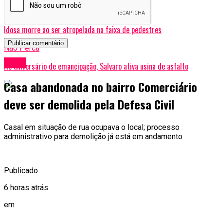
Tópicos Relacionados:
Nossa Casa
Pedágio
A Seguir
Idosa morre ao ser atropelada na faixa de pedestres
Não Perca
Geral
No aniversário de emancipação, Salvaro ativa usina de asfalto
Casa abandonada no bairro Comerciário
deve ser demolida pela Defesa Civil
Casal em situação de rua ocupava o local; processo
administrativo para demolição já está em andamento
Publicado
6 horas atrás
em