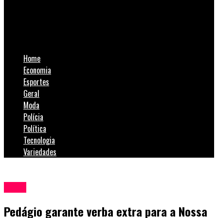
SulNotícias
Pedágio garante verba extra para a Nossa Casa
Home
Economia
Esportes
Geral
Moda
Polícia
Política
Tecnologia
Variedades
Geral
Pedágio garante verba extra para a Nossa