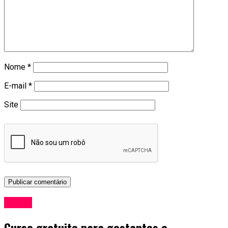
Nome
*
E-mail
*
Site
Saúde
Curso gratuito para gestantes e