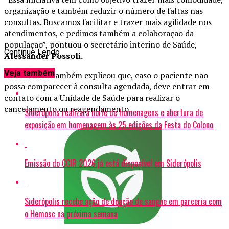
organização e também reduzir o número de faltas nas
consultas. Buscamos facilitar e trazer mais agilidade nos
atendimentos, e pedimos também a colaboração da
população”, pontuou o secretário interino de Saúde,
Continue Lendo
Alessander Possoli.
Veja também
O secretário também explicou que, caso o paciente não
possa comparecer à consulta agendada, deve entrar em
contato com a Unidade de Saúde para realizar o
cancelamento ou reagendamento.
Siderópolis realizará noite de homenagens e abertura de
exposição em homenagem às 25 edições da Festa do Colono
Emissão do CCIR 2026 já está disponível em Siderópolis
Siderópolis recebe ação de doação de sangue em parceria com
o Hemosc na próxima semana