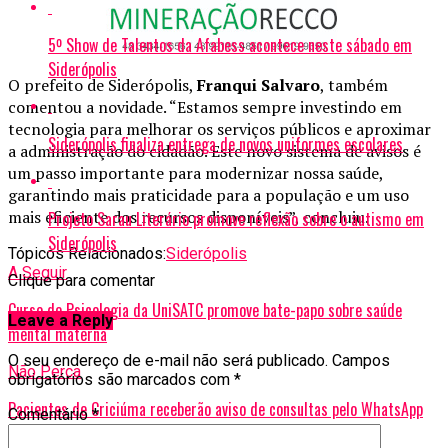
5º Show de Talentos da Afabess acontece neste sábado em
Siderópolis
O prefeito de Siderópolis,
Franqui Salvaro
, também
comentou a novidade. “Estamos sempre investindo em
tecnologia para melhorar os serviços públicos e aproximar
Siderópolis finaliza entrega de novos uniformes escolares
a administração do cidadão. Este novo sistema de avisos é
um passo importante para modernizar nossa saúde,
garantindo mais praticidade para a população e um uso
mais eficiente dos recursos disponíveis”, concluiu.
Projeto Sarau Literário promove reflexão sobre o autismo em
Siderópolis
Tópicos Relacionados:
Siderópolis
A Seguir
Clique para comentar
Curso de Psicologia da UniSATC promove bate-papo sobre saúde
Leave a Reply
mental materna
O seu endereço de e-mail não será publicado.
Campos
Não Perca
obrigatórios são marcados com
*
Pacientes de Criciúma receberão aviso de consultas pelo WhatsApp
Comentário
*