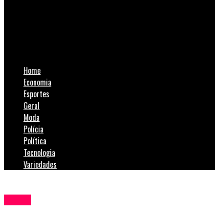
SulNotícias
Saúde de Siderópolis passa a contar com serviço de aviso de
consultas pelo celular
Home
Economia
Esportes
Geral
Moda
Polícia
Política
Tecnologia
Variedades
Saúde