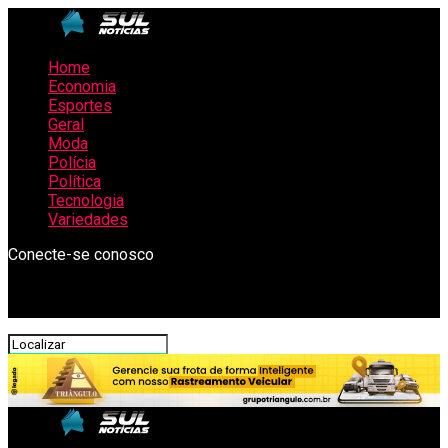
Home
Economia
Esportes
Geral
Moda
Polícia
Política
Tecnologia
Variedades
Conecte-se conosco