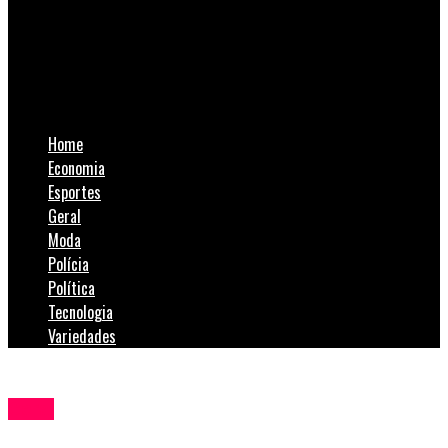
SulNotícias
Vagas não preenchidas do CaTec estão abertas para matrícula
presencial até o fim da semana
Home
Economia
Esportes
Geral
Moda
Polícia
Política
Tecnologia
Variedades
Geral