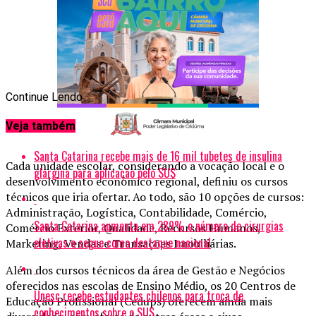
Continue Lendo
Veja também
Santa Catarina recebe mais de 16 mil tubetes de insulina
Cada unidade escolar, considerando a vocação local e o
glargina para aplicação pelo SUS
desenvolvimento econômico regional, definiu os cursos
técnicos que iria ofertar. Ao todo, são 10 opções de cursos:
Administração, Logística, Contabilidade, Comércio,
Santa Catarina aumenta em 289% o número de cirurgias
Comércio Exterior, Qualidade, Recursos Humanos,
eletivas e segue como destaque nacional
Marketing, Vendas e Transações Imobiliárias.
Além dos cursos técnicos da área de Gestão e Negócios
oferecidos nas escolas de Ensino Médio, os 20 Centros de
Unesc recebe estudantes chilenos para troca de
Educação Profissional (Cedups) oferecem ainda mais
conhecimentos sobre o SUS