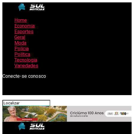
Home
Economia
Esportes
Geral
Moda
Polícia
Política
Tecnologia
Variedades
Conecte-se conosco