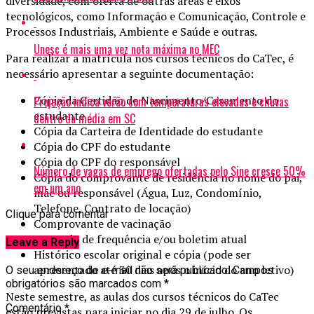
diversidade, com oferta de outras áreas e eixos
tecnológicos, como Informação e Comunicação, Controle e
Processos Industriais, Ambiente e Saúde e outras.
Unesc é mais uma vez nota máxima no MEC
Para realizar a matrícula nos cursos técnicos do CaTec, é
necessário apresentar a seguinte documentação:
Cópia da Certidão de Nascimento/Casamento do
Projeção indica verão com temperaturas elevadas e chuvas
estudante
dentro da média em SC
Cópia da Carteira de Identidade do estudante
Cópia do CPF do estudante
Cópia do CPF do responsável
Número de vagas de emprego ofertadas pelo Sine cresce 50%
Cópia do comprovante de residência no nome do pai,
em um ano
mãe ou responsável (Água, Luz, Condomínio,
Telefone, Contrato de locação)
Clique para comentar
Comprovante de vacinação
Atestado de frequência e/ou boletim atual
Leave a Reply
Histórico escolar original e cópia (pode ser
apresentado até 30 dias após o início do ano letivo)
O seu endereço de e-mail não será publicado.
Campos
obrigatórios são marcados com
*
Neste semestre, as aulas dos cursos técnicos do CaTec
Comentário
*
estão previstas para iniciar no dia 29 de julho. Os