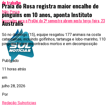
de trabalho
Praia do Rosa registra maior encalhe de
Não Perca
pinguins em 10 anos, aponta Instituto
Inscrições para o ProUni do 2º semestre abrem nesta terça-feira, 23
Australis
Só no domingo (15), equipe resgatou 177 animais na costa
catarinense, incluindo golfinhos, tartaruga e lobo-marinho; 110
pinguins foram encontrados mortos e em decomposição
Publicado
11 horas atrás
em
julho 28, 2026
Por
Redação Sulnoticias