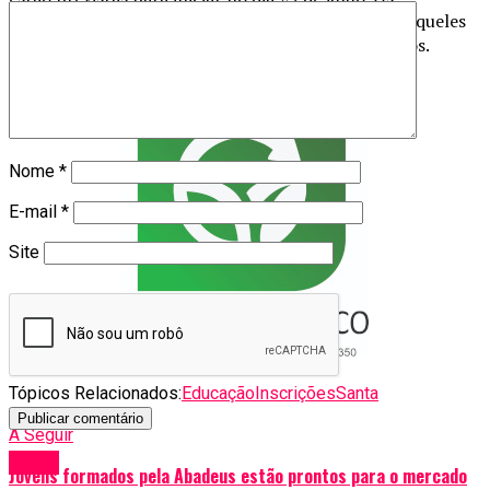
estudantes matriculados receberão alimentação e aqueles
com direito ao transporte escolar serão beneficiados.
Nome
*
E-mail
*
Site
Tópicos Relacionados:
Educação
Inscrições
Santa
Catarina
Técnica
A Seguir
Geral
Jovens formados pela Abadeus estão prontos para o mercado