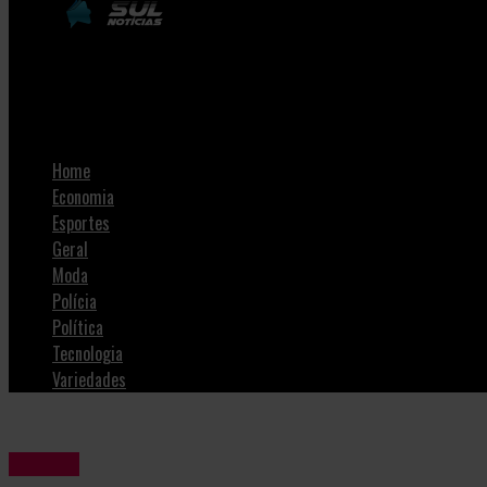
SulNotícias
Criciúma assina primeiro contrato da Lei de Patrocínio com apo
Home
Economia
Esportes
Geral
Moda
Polícia
Política
Tecnologia
Variedades
Política