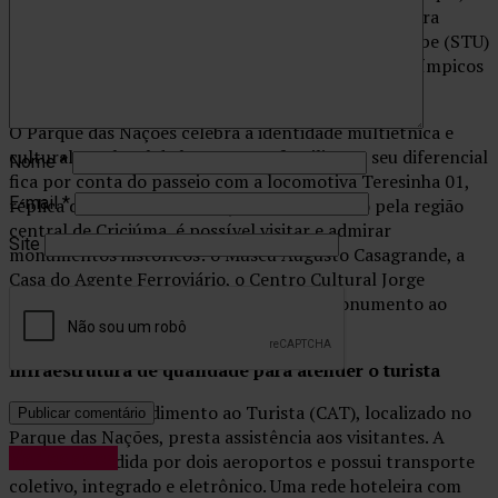
construído nos padrões olímpicos e selecionado para
sediar grandes competições, como o Skate Total Urbe (STU)
National, que atrai grandes nomes e medalhistas olímpicos
do skate.
O Parque das Nações celebra a identidade multiétnica e
cultural. Um local de lazer para a família, e o seu diferencial
Nome
*
fica por conta do passeio com a locomotiva Teresinha 01,
E-mail
*
réplica de uma Maria Fumaça. Em um passeio pela região
central de Criciúma, é possível visitar e admirar
Site
monumentos históricos: o Museu Augusto Casagrande, a
Casa do Agente Ferroviário, o Centro Cultural Jorge
Zanatta e a Praça Nereu Ramos, com o Monumento ao
Mineiro e a Catedral São José.
Infraestrutura de qualidade para atender o turista
O Centro de Atendimento ao Turista (CAT), localizado no
Parque das Nações, presta assistência aos visitantes. A
Variedades
cidade é atendida por dois aeroportos e possui transporte
coletivo, integrado e eletrônico. Uma rede hoteleira com