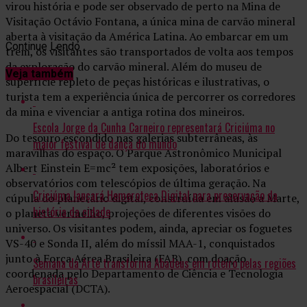
virou história e pode ser observado de perto na Mina de
Visitação Octávio Fontana, a única mina de carvão mineral
aberta à visitação da América Latina. Ao embarcar em um
Continue Lendo
trem, os visitantes são transportados de volta aos tempos
da exploração do carvão mineral. Além do museu de
Veja também
superfície repleto de peças históricas e ilustrativas, o
turista tem a experiência única de percorrer os corredores
da mina e vivenciar a antiga rotina dos mineiros.
Escola Jorge da Cunha Carneiro representará Criciúma no
Do tesouro escondido nas galerias subterrâneas, às
maior festival de dança do mundo
maravilhas do espaço. O Parque Astronômico Municipal
Albert Einstein E=mc² tem exposições, laboratórios e
observatórios com telescópios de última geração. Na
Criciúma lançará Hemeroteca Digital para preservação da
cúpula do planetário digital, construída em alusão a Marte,
história da cidade
o planeta vermelho, projeções de diferentes visões do
universo. Os visitantes podem, ainda, apreciar os foguetes
VS-40 e Sonda II, além do míssil MAA-1, conquistados
junto à Força Aérea Brasileira (FAB), com doação
Semana da Arte transforma Abadeus em roteiro pelas regiões
coordenada pelo Departamento de Ciência e Tecnologia
brasileiras
Aeroespacial (DCTA).