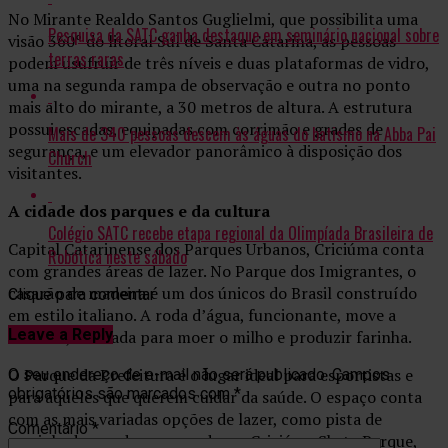
No Mirante Realdo Santos Guglielmi, que possibilita uma
Pesquisa da SATC ganha destaque em seminário nacional sobre
visão 360° do litoral Sul de Santa Catarina, as pessoas
terras raras
podem usufruir de três níveis e duas plataformas de vidro,
uma na segunda rampa de observação e outra no ponto
mais alto do mirante, a 30 metros de altura. A estrutura
possui escadas, equipadas com corrimão e grades de
Mais de 340 pessoas descem às águas do batismo na Abba Pai
segurança, e um elevador panorâmico à disposição dos
Church
visitantes.
A cidade dos parques e da cultura
Colégio SATC recebe etapa regional da Olimpíada Brasileira de
Capital Catarinense dos Parques Urbanos, Criciúma conta
Robótica neste sábado
com grandes áreas de lazer. No Parque dos Imigrantes, o
casarão de madeira é um dos únicos do Brasil construído
Clique para comentar
em estilo italiano. A roda d’água, funcionante, move a
Leave a Reply
Atafona, utilizada para moer o milho e produzir farinha.
O Parque da Prefeitura é o lugar ideal para esportistas e
O seu endereço de e-mail não será publicado.
Campos
obrigatórios são marcados com
*
para aqueles que querem cuidar da saúde. O espaço conta
com as mais variadas opções de lazer, como pista de
Comentário
*
caminhada, quadras e o moderno Criciúma Skate Parque,