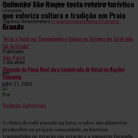
Quilombo São Roque testa roteiro turístico
mais de 3 mil leitos e muitas opções gastronômicas e de
compras.
que valoriza cultura e tradição em Praia
Tópicos Relacionados:
Criciúma
Investimentos
Tuirismo
Grande
A Seguir
“Arroz e Feijão em: Desvendando o Colapso no Sistema em Turnê pelo
Sul do Estado”
Publicado
Não Perca
1 dia atrás
Chegada do Papai Noel abre temporada de Natal no Nações
em
Shopping
julho 21, 2026
Por
Redação Sulnoticias
O cheiro do café passado na hora, o sabor dos alimentos
produzidos na própria comunidade, as histórias
transmitidas de geração em geração e a paisagem formada