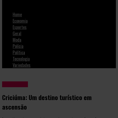
Criciúma: Um destino turístico em ascensão
Home
Economia
Esportes
Geral
Moda
Polícia
Política
Tecnologia
Variedades
Variedades
Criciúma: Um destino turístico em
ascensão