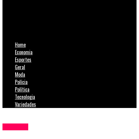
SulNotícias
Em Içara, Semana dos Pais tem horário especial e vales-
compra diários
Home
Economia
Esportes
Geral
Moda
Polícia
Política
Tecnologia
Variedades
Comércio