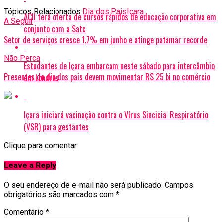
Tópicos Relacionados:
Dia dos Pais
Içara
ACII terá oferta de cursos rápidos de educação corporativa em
A Seguir
conjunto com a Satc
Setor de serviços cresce 1,7% em junho e atinge patamar recorde
Não Perca
Estudantes de Içara embarcam neste sábado para intercâmbio
Presentes do dia dos pais devem movimentar R$ 25 bi no comércio
em Londres
Içara iniciará vacinação contra o Vírus Sincicial Respiratório
(VSR) para gestantes
Clique para comentar
Leave a Reply
O seu endereço de e-mail não será publicado.
Campos
obrigatórios são marcados com
*
Comentário
*