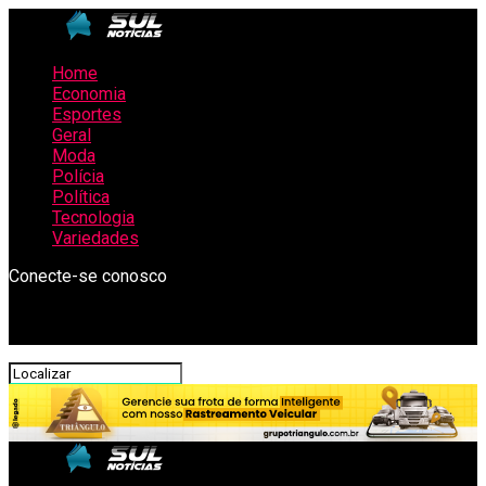
Home
Economia
Esportes
Geral
Moda
Polícia
Política
Tecnologia
Variedades
Conecte-se conosco