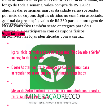
longo de toda a semana, vales-compra de R$ 150 de
algumas das principais marcas da cidade serão sorteados
por meio de cupons digitais obtidos no comércio associado.
Ao final da promoção, vales de R$ 350 para a montagem de
Continue Lendo
kits de churrasco também serão entregues para dois
clientes que participarem com os cupons físicos
Veja também
disponíveis nas lojas identificadas com o cartaz.
Içara inicia primeira etapa do programa “Pet Levado a Sério”
na região da Esplanada
Quero Adotar realiza 1º Almoço da Causa Animal para
arrecadar recursos em prol de animais resgatados
Missa do Setor Carbonífero reúne a comunidade nesta sexta-
feira na Basílica em Içara