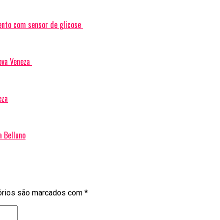
ento com sensor de glicose
ova Veneza
eza
a Belluno
órios são marcados com
*