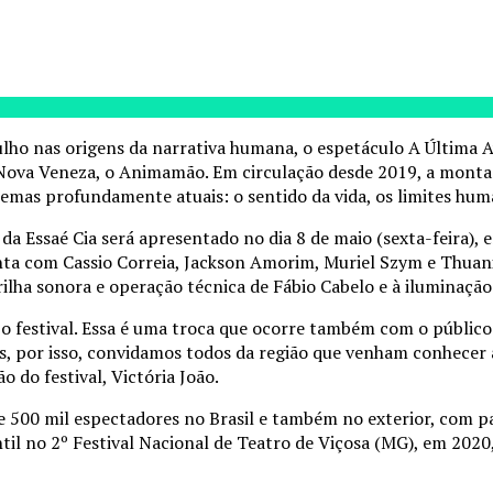
 nas origens da narrativa humana, o espetáculo A Última Ave
 Nova Veneza, o Animamão. Em circulação desde 2019, a monta
mas profundamente atuais: o sentido da vida, os limites huma
 Essaé Cia será apresentado no dia 8 de maio (sexta-feira), e
a com Cassio Correia, Jackson Amorim, Muriel Szym e Thuani S
ilha sonora e operação técnica de Fábio Cabelo e à iluminação
o festival. Essa é uma troca que ocorre também com o público
, por isso, convidamos todos da região que venham conhecer a 
o do festival, Victória João.
de 500 mil espectadores no Brasil e também no exterior, com p
il no 2º Festival Nacional de Teatro de Viçosa (MG), em 2020