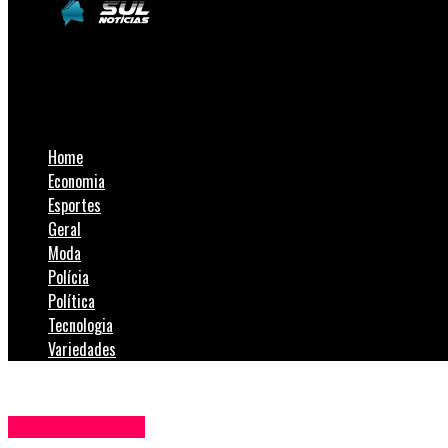
SulNotícias
Festival AnimaMão resgata história milenar por meio de boneco
Home
Economia
Esportes
Geral
Moda
Polícia
Política
Tecnologia
Variedades
Entretenimento