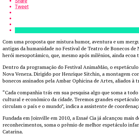
Share
Tweet
Com uma proposta que mistura humor, aventura e um mergulho
antigas da humanidade no Festival de Teatro de Bonecos de
herói mesopotâmico, que, mesmo após milênios, ainda ecoa te
Dentro da programação do Festival AnimaMão, o espetáculo da
Nova Veneza. Dirigido por Henrique Sitchin, a montagem cont
bonecos assinados pela Ambar Ophicina de Artes, aliados à tr
“Cada companhia trás em sua pesquisa algo que soma a todo 
cultural e econômico da cidade. Teremos grandes espetáculos
circulam o país e o mundo”, indica a assistente de coordenaçã
Fundada em Joinville em 2010, a Essaé Cia já alcançou mais 
reconhecimentos, soma o prêmio de melhor espetáculo infant
Catarina.