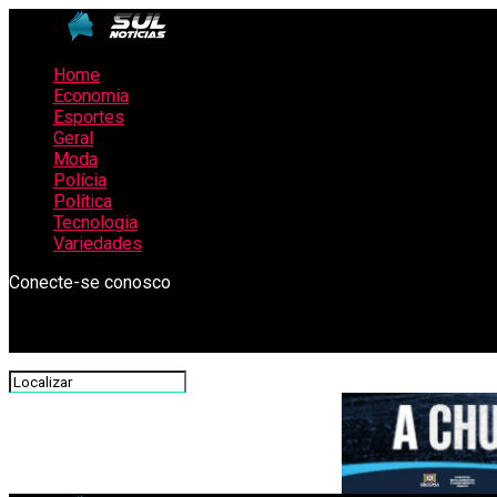
Home
Economia
Esportes
Geral
Moda
Polícia
Política
Tecnologia
Variedades
Conecte-se conosco