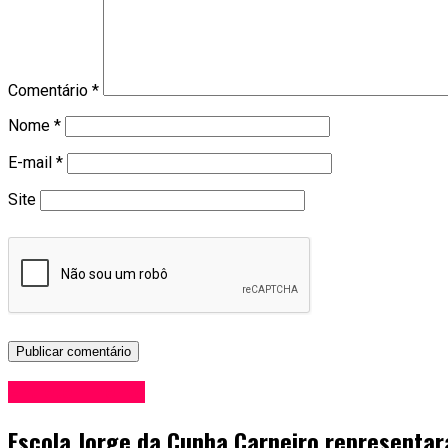
Comentário
*
Nome
*
E-mail
*
Site
Entretenimento
Escola Jorge da Cunha Carneiro representar