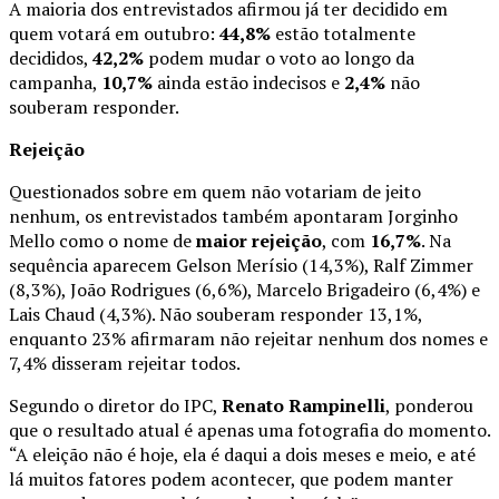
A maioria dos entrevistados afirmou já ter decidido em
quem votará em outubro:
44,8%
estão totalmente
decididos,
42,2%
podem mudar o voto ao longo da
campanha,
10,7%
ainda estão indecisos e
2,4%
não
souberam responder.
Rejeição
Questionados sobre em quem não votariam de jeito
nenhum, os entrevistados também apontaram Jorginho
Mello como o nome de
maior rejeição
, com
16,7%
. Na
sequência aparecem Gelson Merísio (14,3%), Ralf Zimmer
(8,3%), João Rodrigues (6,6%), Marcelo Brigadeiro (6,4%) e
Lais Chaud (4,3%). Não souberam responder 13,1%,
enquanto 23% afirmaram não rejeitar nenhum dos nomes e
7,4% disseram rejeitar todos.
Segundo o diretor do IPC,
Renato Rampinelli
, ponderou
que o resultado atual é apenas uma fotografia do momento.
“A eleição não é hoje, ela é daqui a dois meses e meio, e até
lá muitos fatores podem acontecer, que podem manter