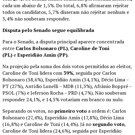
cada um abaixo de 1,5%. Do total, 6,8% afirmaram rejeitar
todos os candidatos, 5,7% disseram não rejeitar nenhum e
3,4% não souberam responder.
Disputa pelo Senado segue equilibrada
Para o Senado, a disputa principal aparece concentrada
entre
Carlos Bolsonaro (PL)
,
Caroline de Toni
(PL)
e
Esperidião Amin (PP)
.
Na projeção pela soma dos dois votos permitidos ao eleitor,
Caroline de Toni lidera com
39%
, seguida por Carlos
Bolsonaro (38,6%), Esperidião Amin (34,1%), Décio Lima –
PT (27%), Antídio Lunelli – MDB (11,3%), Afrânio Boppré –
PSOL (7%) e Jeferson Rocha – PRD (4,7%). Não souberam
responder 24,1%, e 14,3% votariam em branco ou nulo.
Separando os votos, no
primeiro voto
a ordem é: Carlos
Bolsonaro (27,4%), Esperidião Amin (17,8%), Décio Lima
(16,8%) e Caroline de Toni (14,4%). Já no
segundo voto
,
Caroline de Toni lidera (24,6%), seguida por Esperidião