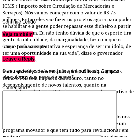
ICMS ( Imposto sobre Circulação de Mercadorias e
Serviços). Nós vamos começar com o valor de R$ 75
milhões. Então eles vão fazer os projetos agora para poder
Continue Lendo
se habilitar e a gente poder repassar esse dinheiro a partir
do ano que vem. Eu não tenho dúvida de que o esporte tira
Veja também
gente da dificuldade, da marginalidade, faz com que o
jovem tenha a expectativa e esperança de ser um ídolo, de
Clique para comentar
ter uma oportunidade na sua vida”, disse o governador
Leave a Reply
Jorginho Mello.
Para o presidente da Fesporte, investir em programas
O seu endereço de e-mail não será publicado.
Campos
obrigatórios são marcados com
*
como o PIE tem impacto duradouro, tanto no
desenvolvimento de novos talentos, quanto na
Comentário
*
consolidação de Santa Catarina como um polo esportivo de
destaque no Brasil.
“Hoje é um dia muito importante para a história da
Fesporte e também para os atletas catarinenses. Falo nos
atletas porque são eles os principais beneficiados de um
programa inovador e que tem tudo para revolucionar em
muitos setores o esporte de Santa Catarina. Agradecer o