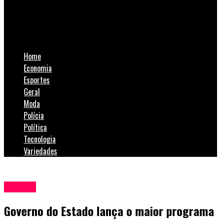
Governo do Estado lança o maior programa de incentivo ao
esporte catarinense
Home
Economia
Esportes
Geral
Moda
Polícia
Política
Tecnologia
Variedades
Política
Governo do Estado lança o maior programa