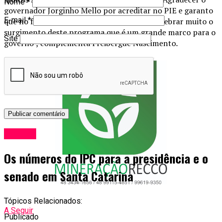
Nome
*
governador Jorginho Mello por acreditar no PIE e garanto
E-mail
*
que no futuro a sociedade catarinense irá celebrar muito o
surgimento deste programa que é um grande marco para o
Site
governo”, complementa Freibergue Nascimento.
Política
Os números do IPC para a presidência e o
senado em Santa Catarina
Tópicos Relacionados:
A Seguir
Publicado