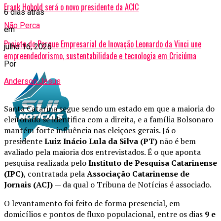
Frank Hobold será o novo presidente da ACIC
6 dias atrás
Não Perca
em
Projeto do Parque Empresarial de Inovação Leonardo da Vinci une
julho 16, 2026
empreendedorismo, sustentabilidade e tecnologia em Criciúma
Por
Anderson Jesus
Santa Catarina segue sendo um estado em que a maioria do
eleitorado se identifica com a direita, e a família Bolsonaro
mantém forte influência nas eleições gerais. Já o
presidente
Luiz Inácio Lula da Silva (PT)
não é bem
avaliado pela maioria dos entrevistados. É o que aponta
pesquisa realizada pelo
Instituto de Pesquisa Catarinense
(IPC)
, contratada pela
Associação Catarinense de
Jornais (ACJ)
— da qual o Tribuna de Notícias é associado.
O levantamento foi feito de forma presencial, em
domicílios e pontos de fluxo populacional, entre os dias
9 e