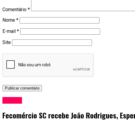
Comentário
*
Nome
*
E-mail
*
Site
Política
Fecomércio SC recebe João Rodrigues, Esper