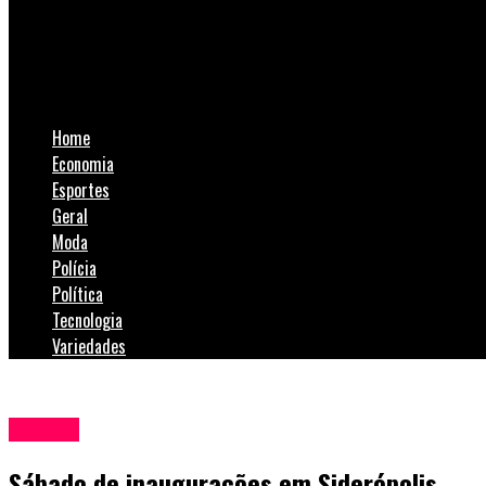
SulNotícias
Sábado de inaugurações em Siderópolis
Home
Economia
Esportes
Geral
Moda
Polícia
Política
Tecnologia
Variedades
Política
Sábado de inaugurações em Siderópolis