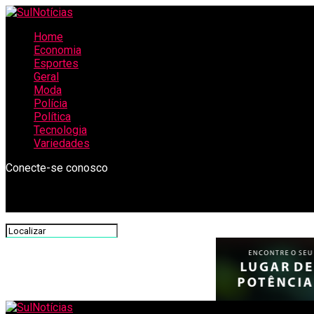
Home
Economia
Esportes
Geral
Moda
Polícia
Política
Tecnologia
Variedades
Conecte-se conosco