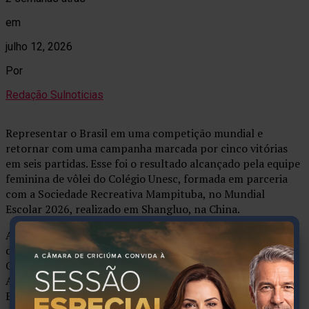
em
julho 12, 2026
Por
Redação Sulnoticias
Representar o Brasil em uma competição mundial e
retornar com uma campanha marcada por cinco vitórias
em seis partidas. Esse foi o resultado alcançado pela equipe
feminina de vôlei do Colégio Unesc, formada em parceria
com a Sociedade Recreativa Mampituba, no Mundial
Escolar 2026, realizado em Shangluo, na China.
A delegação brasileira encerrou a participação com
desempenho expressivo ao vencer cinco das seis partidas.
Os triunfos foram contra Romênia, Bulgária, Índia,
Alemanha e Bélgica. A única derrota ocorreu diante dos
Estados Unidos, ainda na fase de grupos, em confronto