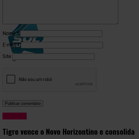
Tigre estreia no Brasileiro às 18
Nome
*
E-mail
*
Site
Esportes
Tigre vence o Novo Horizontino e consolida