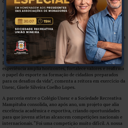
decidido por 2 sets a 1.
Além do resultado esportivo, a participação internacional
reforça o compromisso da Unesc com uma formação que
integra educação e desenvolvimento humano por meio do
esporte. “Ver nossas estudantes representando o Brasil em
um campeonato mundial, demonstrando talento, disciplina
e espírito coletivo, é motivo de satisfação. Elas escreveram
uma trajetória vitoriosa e levaram o nome da Unesc, do
Mampituba, de Santa Catarina e do país a um dos
principais palcos do esporte escolar mundial. Essa
experiência amplia horizontes, fortalece valores e reafirma
o papel do esporte na formação de cidadãos preparados
para os desafios da vida”, comenta a reitora em exercício da
Unesc, Gisele Silveira Coelho Lopes.
A parceria entre o Colégio Unesc e a Sociedade Recreativa
Mampituba consolida, ano após ano, um projeto que alia
excelência acadêmica e esportiva, criando oportunidades
para que jovens atletas alcancem competições nacionais e
internacionais. “Foi uma competição muito difícil. A nossa