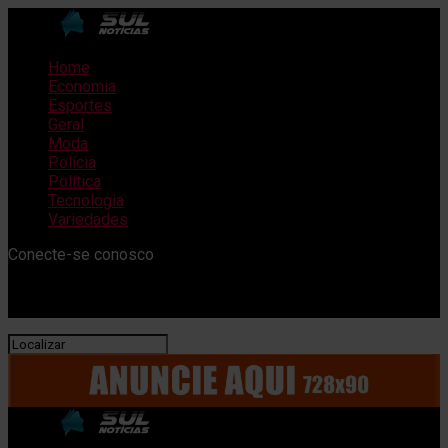
Home
Economia
Esportes
Geral
Moda
Polícia
Política
Tecnologia
Variedades
Conecte-se conosco