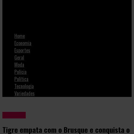
SulNotícias
Tigre empata com o Brusque e conquista o Bi do Catarinense
Home
Economia
Esportes
Geral
Moda
Polícia
Política
Tecnologia
Variedades
Esportes
Tigre empata com o Brusque e conquista o