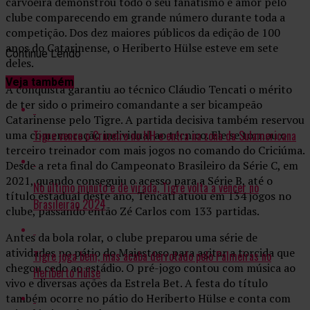
carvoeira demonstrou todo o seu fanatismo e amor pelo
clube comparecendo em grande número durante toda a
competição. Dos dez maiores públicos da edição de 100
anos do Catarinense, o Heriberto Hülse esteve em sete
Continue Lendo
deles.
Veja também
A conquista garantiu ao técnico Cláudio Tencati o mérito
de ter sido o primeiro comandante a ser bicampeão
Catarinense pelo Tigre. A partida decisiva também reservou
Tigre vence o Cruzeiro no HH e entra na zona da Sulamericana
uma comemoração individual ao técnico. Ele se tornou o
terceiro treinador com mais jogos no comando do Criciúma.
Desde a reta final do Campeonato Brasileiro da Série C, em
2021, quando conseguiu o acesso para a Série B, até o
No último minuto e de virada, Tigre volta a vencer no
título estadual deste ano, Tencati atuou em 134 jogos no
Brasileirão 2024
clube, passando então Zé Carlos com 133 partidas.
Antes da bola rolar, o clube preparou uma série de
atividades no pátio do Majestoso para agitar a torcida que
Tigre joga bem, mas acaba derrotado pelo Palmeiras no
chegou cedo ao estádio. O pré-jogo contou com música ao
Heriberto Hülse
vivo e diversas ações da Estrela Bet. A festa do título
também ocorre no pátio do Heriberto Hülse e conta com