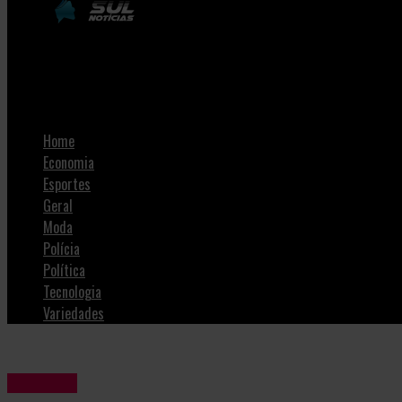
SulNotícias
Urussanga abre Processo Seletivo para a contratação de Profe
Home
Economia
Esportes
Geral
Moda
Polícia
Política
Tecnologia
Variedades
Emprego