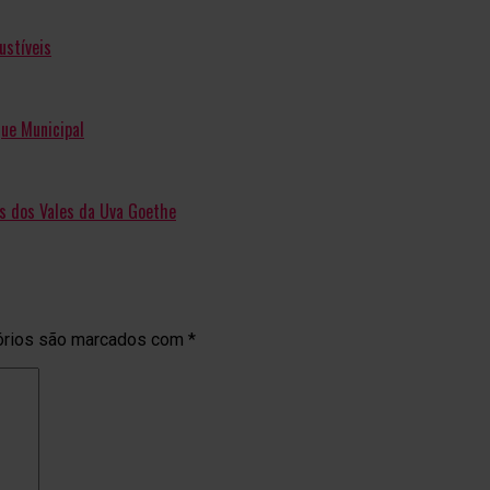
ustíveis
que Municipal
as dos Vales da Uva Goethe
órios são marcados com
*