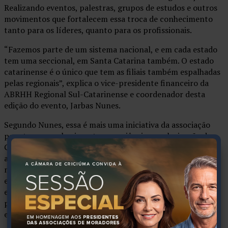
Realizando eventos, palestras, grupos de estudos e outros
movimentos que fortalecem essa troca de conhecimento
tanto para os líderes, quanto para os profissionais.
“Fazemos parte de um sistema nacional, e em cada estado
tem uma seccional, em Santa Catarina também. O estado
catarinense é o único que tem as filiais também espalhadas
pelas regionais”, explica o vice-presidente financeiro da
ABRHH Regional Sul-Catarinense e coordenador desta
edição do evento, Jarbas Nunes.
Segundo Nunes, essa é mais uma iniciativa da associação
para trazer conhecimento, experiências e valorização da
Gestão de Pessoas para as organizações. “O ser humano é
algo complexo, não é uma ciência exata. Então esses
momentos auxiliam a gente a ter
insights
. Trocar
experiências que nos ajudam a adotar medidas nas nossas
empresas. E assim, alcançar o resultado da gestão de
pessoas. Então essa troca fortalece o setor dentro das
empresas”, completa o profissional.