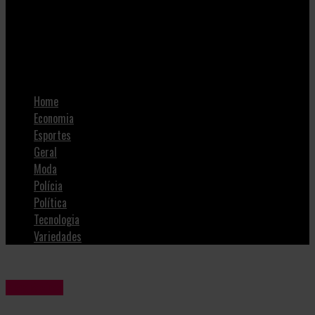
SulNotícias
Programa de Empreendedorismo e Inovação iniciará com
abordagem da liderança
Home
Economia
Esportes
Geral
Moda
Polícia
Política
Tecnologia
Variedades
Negócios