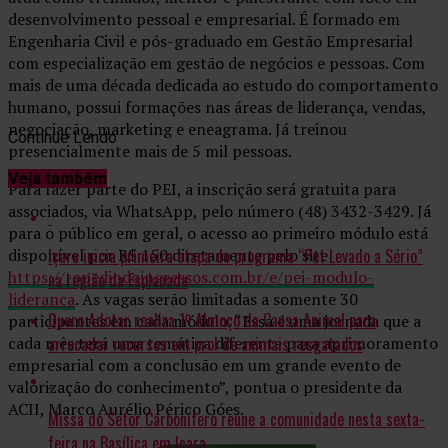
desenvolvimento pessoal e empresarial. É formado em
Engenharia Civil e pós-graduado em Gestão Empresarial
com especialização em gestão de negócios e pessoas. Com
mais de uma década dedicada ao estudo do comportamento
humano, possui formações nas áreas de liderança, vendas,
negociação, marketing e eneagrama. Já treinou
Continue Lendo
presencialmente mais de 5 mil pessoas.
Veja também
Para fazer parte do PEI, a inscrição será gratuita para
associados, via WhatsApp, pelo número (48) 3432-3429. Já
para o público em geral, o acesso ao primeiro módulo está
Içara inicia primeira etapa do programa “Pet Levado a Sério”
disponível por R$ 150 diretamente pelo site
https://topedindoingressos.com.br/e/pei-modulo-
na região da Esplanada
lideranca
. As vagas serão limitadas a somente 30
Quero Adotar realiza 1º Almoço da Causa Animal para
participantes em cada módulo. “Essa é uma jornada que a
arrecadar recursos em prol de animais resgatados
cada mês terá uma temática diferente para aprimoramento
empresarial com a conclusão em um grande evento de
valorização do conhecimento”, pontua o presidente da
ACII, Marco Aurélio Périco Góes.
Missa do Setor Carbonífero reúne a comunidade nesta sexta-
feira na Basílica em Içara