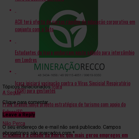
ACII terá oferta de cursos rápidos de educação corporativa em
conjunto com a Satc
Estudantes de Içara embarcam neste sábado para intercâmbio
em Londres
Içara iniciará vacinação contra o Vírus Sincicial Respiratório
Tópicos Relacionados:
Içara
(VSR) para gestantes
A Seguir
Clique para comentar
Praia Grande lança projeto estratégico de turismo com apoio do
Sebrae/SC
Leave a Reply
Não Perca
O seu endereço de e-mail não será publicado.
Campos
obrigatórios são marcados com
*
Criciúma é a cidade da Amrec que mais gerou empregos em