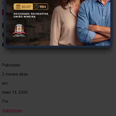
Continue Lendo
Negócios
Programa Nascer abre inscrições para
transformar ideias inovadoras em
negócios
Publicado
2 meses atrás
em
maio 13, 2026
Por
Sulnotícias