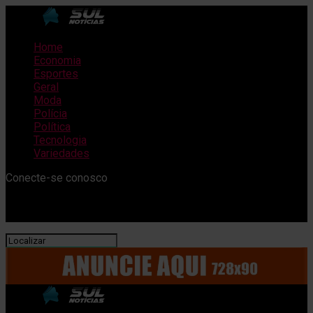
Home
Economia
Esportes
Geral
Moda
Polícia
Política
Tecnologia
Variedades
Conecte-se conosco