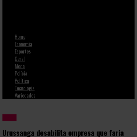
SulNotícias
Urussanga desabilita empresa que faria Concurso Público
Home
Economia
Esportes
Geral
Moda
Polícia
Política
Tecnologia
Variedades
Geral
Urussanga desabilita empresa que faria