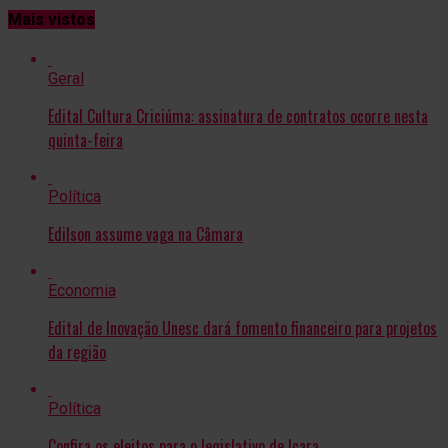
Mais vistos
Geral
Edital Cultura Criciúma: assinatura de contratos ocorre nesta
quinta-feira
Política
Edilson assume vaga na Câmara
Economia
Edital de Inovação Unesc dará fomento financeiro para projetos
da região
Política
Confira os eleitos para o legislativo de Içara