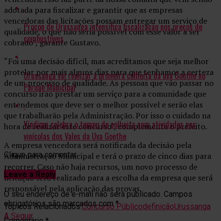
adotada para fiscalizar e garantir que as empresas
vencedoras das licitações possam entregar um serviço de
Procon de Urussanga intensifica fiscalização nos preços de
qualidade, o que não seria possível com esse valor a ser
combustíveis
cobrado”, garante Gustavo.
“Foi uma decisão difícil, mas acreditamos que seja melhor
protelar por mais alguns dias para que tenhamos a certeza
Urussanga vai realizar a primeira colheita da uva Goethe no
de um processo de qualidade. As pessoas que vão passar no
Parque Municipal
concurso irão prestar um serviço para a comunidade que
entendemos que deve ser o melhor possível e serão elas
que trabalharão pela Administração. Por isso o cuidado na
Vindima celebra o tempo de colheita com atividades nas
hora de realizar este concurso”, complementa o prefeito.
vinícolas dos Vales da Uva Goethe
A empresa vencedora será notificada da decisão pela
Clique para comentar
Administração Municipal e terá o prazo de cinco dias para
recorrer. Caso não haja recursos, um novo processo de
Leave a Reply
licitação será realizado para a escolha da empresa que será
responsável pela aplicação das provas.
O seu endereço de e-mail não será publicado.
Campos
obrigatórios são marcados com
*
Tópicos Relacionados:
Concurso Público
definição
Urussanga
A Seguir
Comentário
*