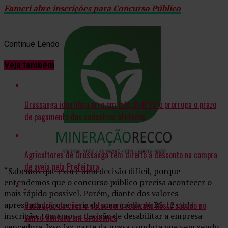
Famcri abre inscrições para Concurso Público
Continue Lendo
Veja também
Urussanga identifica erro em lote do IPTU e prorroga o prazo
de pagamento dos cadastros afetados
Agricultores de Urussanga têm direito a desconto na compra
de aveia pela Prefeitura
“Sabemos que esta é uma decisão difícil, porque
entendemos que o concurso público precisa acontecer o
mais rápido possível. Porém, diante dos valores
Castração de cães e gatos será realizada neste sábado no
apresentados que seria de uma média de R$ 12 cada
inscrição, tomamos a decisão de desabilitar a empresa
bairro Santana em Urussanga
vencedora. Isso faz parte da nossa conduta que vem sendo