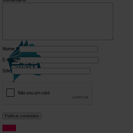
Aquela noite em que nada dá certo
Não Perca
Últimos ajustes para mais uma edição do Ginkafest
Nome
*
E-mail
*
Site
Geral