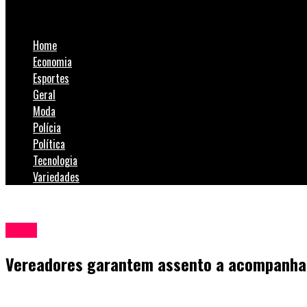
Vereadores garantem assento a acompanhante de deficiente
Home
Economia
Esportes
Geral
Moda
Polícia
Política
Tecnologia
Variedades
Geral
Vereadores garantem assento a acompanhan