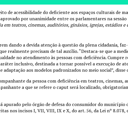
reito de acessibilidade do deficiente aos espaços culturais de m
e aprovado por unanimidade entre os parlamentares na sessão d
em teatros, cinemas, auditórios, ginásios, igrejas, estádios e
rem dando a devida atenção à questão da plena cidadania, faz-
 que realmente precisam de tal auxílio. “Destaca-se que a med
igualdade no atendimento às pessoas com deficiência. Cumpre r
 caráter inclusivo, destinada a tornar possível a execução de 
 de adaptação aos modelos padronizados no meio social”, disse 
ompanhante da pessoa com deficiência em teatros, cinemas, audi
panhante a que se refere o caput será localizado, obrigatori
á apurado pelo órgão de defesa do consumidor do município de
itas nos incisos I, VII, VIII, IX e X, do art. 56, da Lei nº 8.0