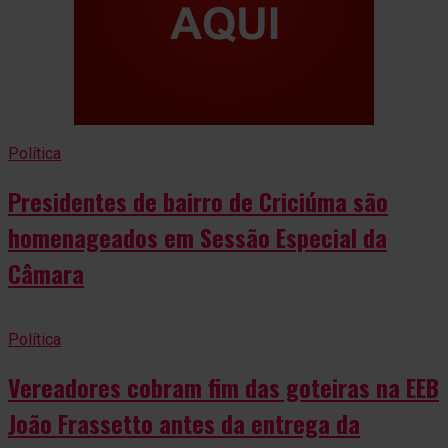
Política
Presidentes de bairro de Criciúma são
homenageados em Sessão Especial da
Câmara
Política
Vereadores cobram fim das goteiras na EEB
João Frassetto antes da entrega da