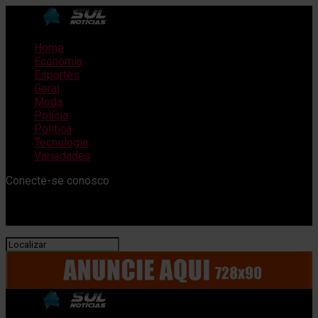
Home
Economia
Esportes
Geral
Moda
Polícia
Política
Tecnologia
Variedades
Conecte-se conosco