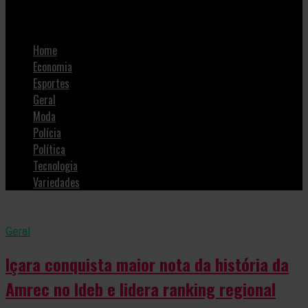
SulNotícias
Home
Economia
Esportes
Geral
Moda
Polícia
Política
Tecnologia
Variedades
Geral
Içara conquista maior nota da história da
Amrec no Ideb e lidera ranking regional