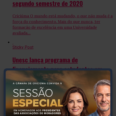
segundo semestre de 2020
Criciúma O mundo está mudando, o que não muda é a
força do conhecimento. Mais do que nunca, ter
formação de excelência em uma Universidade
avaliada...
Sticky Post
Unesc lança programa de
financiamento para estudantes em
decorrência da pandemia da Covid-19
Criciúma A permanência do estudante na
universidade é uma das preocupações da atual gestão
da Unesc e, por isso, a instituição lançou, nesta
quarta-feira (6/5), mais...