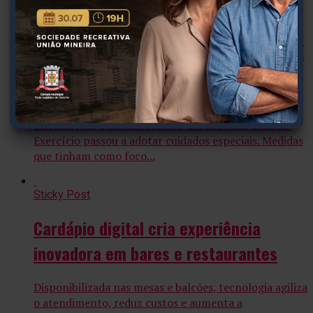
Sticky Post
Cia do Exercício ativa sua versão HOME
para garantir treino aos alunos
Criciúma Desde que surgiram as primeiras
informações e alertas sobre o Coronavírus a Cia do
Exercício passou a adotar cuidados especiais. Medidas
que tinham como foco...
Sticky Post
Cardápio digital cria experiência
inovadora em bares e restaurantes
Disponibilizada nas mesas e balcões, tecnologia agiliza
o atendimento, reduz custos e aumenta a