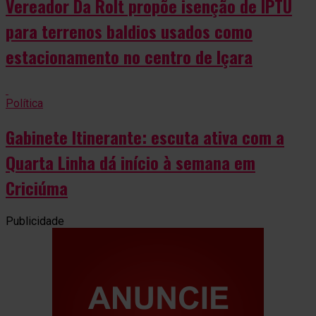
Vereador Da Rolt propõe isenção de IPTU
para terrenos baldios usados como
estacionamento no centro de Içara
Política
Gabinete Itinerante: escuta ativa com a
Quarta Linha dá início à semana em
Criciúma
Publicidade