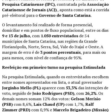
Pesquisa Catarinense (IPC)
, contratada pela
Associação
Catarinense de Jornais (ACJ)
, aponta como está a corrida
pré-eleitoral para o
Governo de Santa Catarina
.
O levantamento foi realizado de forma presencial,
domiciliar e em pontos de fluxo populacional, entre os dias
9 e 13 de julho
, com
1.050 entrevistados
de 54
municípios de Santa Catarina, nas regiões da Grande
Florianópolis, Norte, Serra, Sul, Vale do Itajaí e Oeste. A
margem de erro é de
3 pontos percentuais
, para mais ou
para menos, com nível de confiança de 95%.
Reeleição em primeiro turno na pesquisa Estimulada
Na pesquisa Estimulada, quando os entrevistados escolhem
entre nomes apresentados em lista, o atual governador
Jorginho Mello (PL)
aparece com
53,3%
das intenções de
voto, seguido de
João Rodrigues (PSD)
, com
26,2%
. Os
demais nomes somam 12% dos votos:
Gelson Merísio
(PSB)
com 8,6%,
Lais Chaud (UP)
com 1,7%,
Ralf
Zimmer (PRD)
com 0,9% e
Marcelo Brigadeiro (Missão)