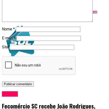
Não Perca
Hang é condenado a pagar R$ 85 mi por coagir empregados em
eleição
Nome
*
E-mail
*
Site
Política
Fecomércio SC recebe João Rodrigues,