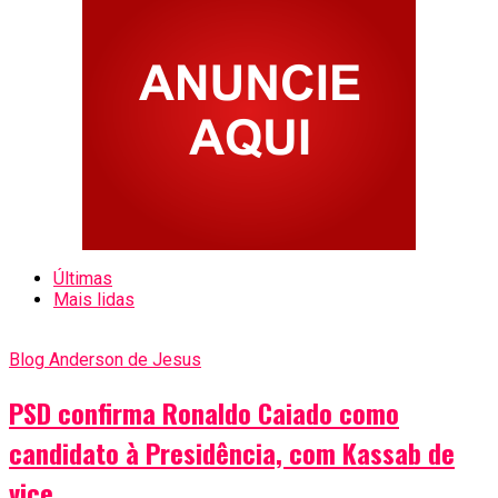
Últimas
Mais lidas
Blog Anderson de Jesus
PSD confirma Ronaldo Caiado como
candidato à Presidência, com Kassab de
vice