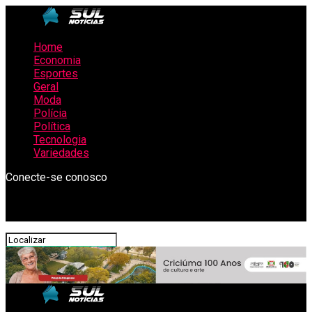
Home
Economia
Esportes
Geral
Moda
Polícia
Política
Tecnologia
Variedades
Conecte-se conosco