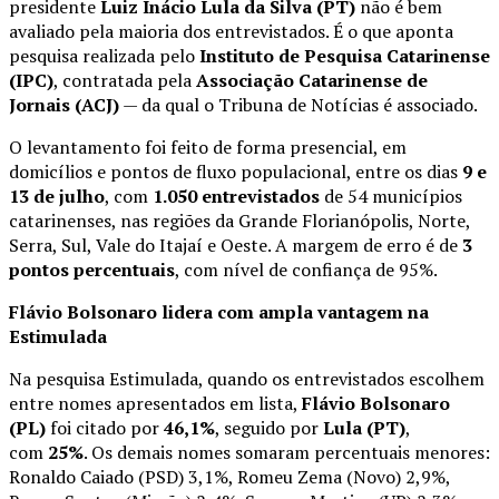
presidente
Luiz Inácio Lula da Silva (PT)
não é bem
avaliado pela maioria dos entrevistados. É o que aponta
pesquisa realizada pelo
Instituto de Pesquisa Catarinense
(IPC)
, contratada pela
Associação Catarinense de
Jornais (ACJ)
— da qual o Tribuna de Notícias é associado.
O levantamento foi feito de forma presencial, em
domicílios e pontos de fluxo populacional, entre os dias
9 e
13 de julho
, com
1.050 entrevistados
de 54 municípios
catarinenses, nas regiões da Grande Florianópolis, Norte,
Serra, Sul, Vale do Itajaí e Oeste. A margem de erro é de
3
pontos percentuais
, com nível de confiança de 95%.
Flávio Bolsonaro lidera com ampla vantagem na
Estimulada
Na pesquisa Estimulada, quando os entrevistados escolhem
entre nomes apresentados em lista,
Flávio Bolsonaro
(PL)
foi citado por
46,1%
, seguido por
Lula (PT)
,
com
25%
. Os demais nomes somaram percentuais menores:
Ronaldo Caiado (PSD) 3,1%, Romeu Zema (Novo) 2,9%,