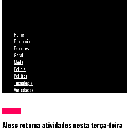
SulNotícias
Alesc retoma atividades nesta terça-feira
Home
Economia
Esportes
Geral
Moda
Polícia
Política
Tecnologia
Variedades
Política
Alesc retoma atividades nesta terça-feira