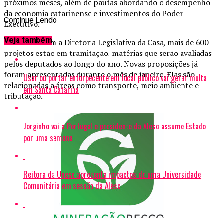
próximos meses, além de pautas abordando o desempenho
da economia catarinense e investimentos do Poder
Continue Lendo
Executivo.
Veja também
De acordo com a Diretoria Legislativa da Casa, mais de 600
projetos estão em tramitação, matérias que serão avaliadas
pelos deputados ao longo do ano. Novas proposições já
foram apresentadas durante o mês de janeiro. Elas são
Usar ou portar entorpecente em local público vai gerar multa
relacionadas a áreas como transporte, meio ambiente e
em Santa Catarina
tributação.
Jorginho vai a Portugal e presidente da Alesc assume Estado
por uma semana
Reitora da Unesc apresenta impactos de uma Universidade
Comunitária em sessão da Alesc