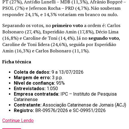
PT (27%), Antídio Lunelli – MDB (11,3%), Afrânio Boppré –
PSOL (7%) e Jeferson Rocha – PRD (4,7%). Não souberam
responder 24,1%, e 14,3% votariam em branco ou nulo.
Separando os votos, no
primeiro voto
a ordem é: Carlos
Bolsonaro (27,4%), Esperidião Amin (17,8%), Décio Lima
(16,8%) e Caroline de Toni (14,4%). Já no
segundo voto
,
Caroline de Toni lidera (24,6%), seguida por Esperidião
Amin (16,3%) e Carlos Bolsonaro (11,1%).
Ficha técnica
Coleta de dados:
9 a 13/07/2026
Margem de erro:
3 p.p.
Nível de confiança:
95%
Entrevistados:
1.050
Empresa contratada:
IPC – Instituto de Pesquisa
Catarinense
Contratante:
Associação Catarinense de Jornais (ACJ)
Registro:
BR-09576/2026 e SC-09951/2026
Continue Lendo