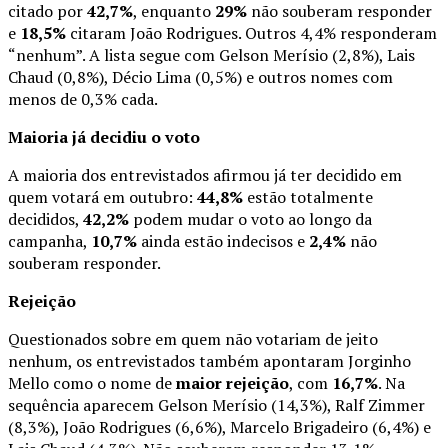
citado por
42,7%
, enquanto
29%
não souberam responder
e
18,5%
citaram João Rodrigues. Outros 4,4% responderam
“nenhum”. A lista segue com Gelson Merísio (2,8%), Lais
Chaud (0,8%), Décio Lima (0,5%) e outros nomes com
menos de 0,3% cada.
Maioria já decidiu o voto
A maioria dos entrevistados afirmou já ter decidido em
quem votará em outubro:
44,8%
estão totalmente
decididos,
42,2%
podem mudar o voto ao longo da
campanha,
10,7%
ainda estão indecisos e
2,4%
não
souberam responder.
Rejeição
Questionados sobre em quem não votariam de jeito
nenhum, os entrevistados também apontaram Jorginho
Mello como o nome de
maior rejeição
, com
16,7%
. Na
sequência aparecem Gelson Merísio (14,3%), Ralf Zimmer
(8,3%), João Rodrigues (6,6%), Marcelo Brigadeiro (6,4%) e