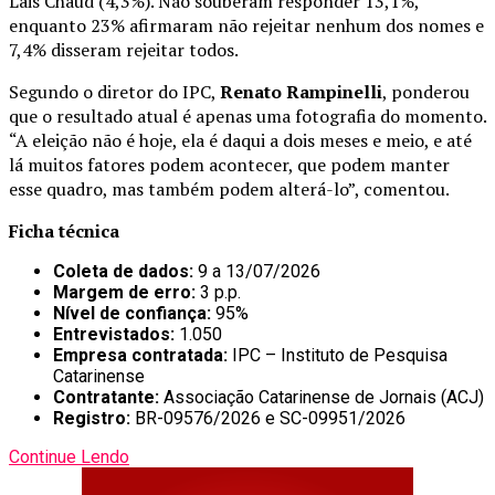
Lais Chaud (4,3%). Não souberam responder 13,1%,
enquanto 23% afirmaram não rejeitar nenhum dos nomes e
7,4% disseram rejeitar todos.
Segundo o diretor do IPC,
Renato Rampinelli
, ponderou
que o resultado atual é apenas uma fotografia do momento.
“A eleição não é hoje, ela é daqui a dois meses e meio, e até
lá muitos fatores podem acontecer, que podem manter
esse quadro, mas também podem alterá-lo”, comentou.
Ficha técnica
Coleta de dados:
9 a 13/07/2026
Margem de erro:
3 p.p.
Nível de confiança:
95%
Entrevistados:
1.050
Empresa contratada:
IPC – Instituto de Pesquisa
Catarinense
Contratante:
Associação Catarinense de Jornais (ACJ)
Registro:
BR-09576/2026 e SC-09951/2026
Continue Lendo