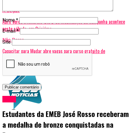
Tópicos Relacionados:
Araranguá
A Seguir
Nome
*
Abril Verde e Amarelo: Dia D de mobilização da campanha acontece
neste sábado, em Criciúma
E-mail
*
Não Perca
Site
Capacitar para Mudar abre vagas para curso gratuito de
administração em Siderópolis
Geral
Estudantes da EMEB José Rosso receberam
a medalha de bronze conquistadas na