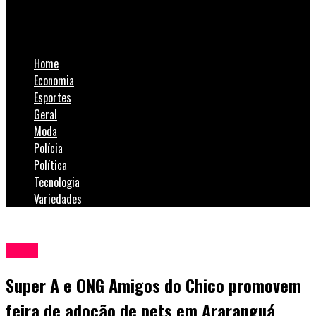
Super A e ONG Amigos do Chico promovem feira de adoção de
pets em Araranguá
Home
Economia
Esportes
Geral
Moda
Polícia
Política
Tecnologia
Variedades
Geral
Super A e ONG Amigos do Chico promovem
feira de adoção de pets em Araranguá