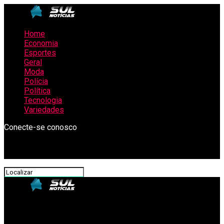
Home
Economia
Esportes
Geral
Moda
Polícia
Política
Tecnologia
Variedades
Conecte-se conosco
SulNotícias