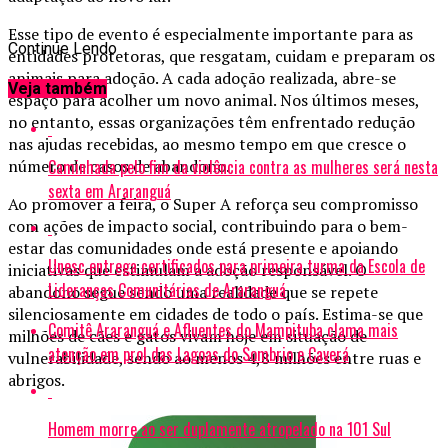
Esse tipo de evento é especialmente importante para as
Continue Lendo
entidades protetoras, que resgatam, cuidam e preparam os
animais para adoção. A cada adoção realizada, abre-se
Veja também
espaço para acolher um novo animal. Nos últimos meses,
no entanto, essas organizações têm enfrentado redução
nas ajudas recebidas, ao mesmo tempo em que cresce o
Caminhada pelo fim da violência contra as mulheres será nesta
número de casos de abandono.
sexta em Araranguá
Ao promover a feira, o Super A reforça seu compromisso
com ações de impacto social, contribuindo para o bem-
estar das comunidades onde está presente e apoiando
Unesc entrega certificados para primeira turma da Escola de
iniciativas que estimulam a adoção responsável. O
Lideranças Comunitárias de Araranguá
abandono segue sendo uma realidade que se repete
silenciosamente em cidades de todo o país. Estima-se que
Comitê Araranguá e Afluentes do Mampituba clama mais
milhões de cães e gatos vivam hoje em situação de
atenção em prol das Lagoas do Sombrio e Caverá
vulnerabilidade, sendo ao menos 4,8 milhões entre ruas e
abrigos.
Homem morre ao ser duplamente atropelado na 101 Sul